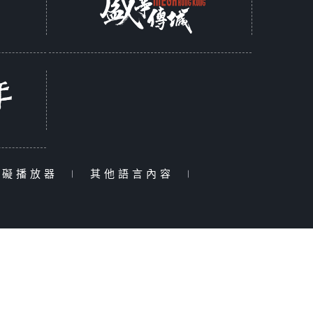
障礙播放器
|
其他語言內容
|