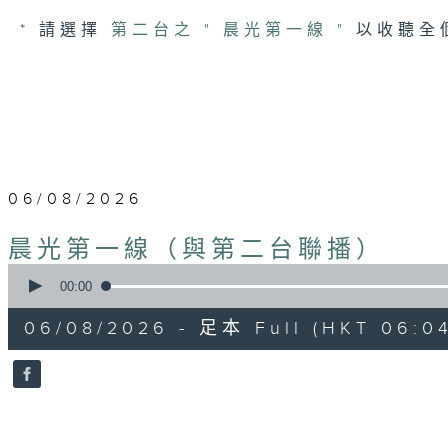
* 請選擇
第二台之 " 晨光第一線 "
以收聽全
06/08/2026
晨光第一線（與第二台聯播）
0
seconds
00:00
of
55
06/08/2026 - 足本 Full (HKT 06:04
minutes,
59
seconds
Volume
90%