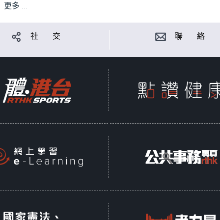
更多 ...
社 交
聯 絡