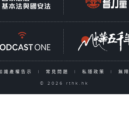
知識產權告示
|
常見問題
|
私隱政策
|
無
© 2026 rthk.hk