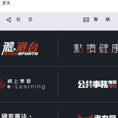
更多 ...
社 交
聯 絡