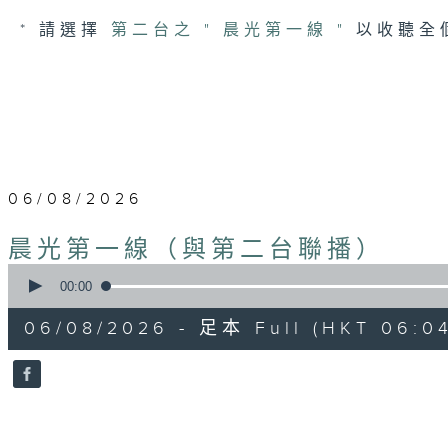
* 請選擇
第二台之 " 晨光第一線 "
以收聽全
06/08/2026
晨光第一線（與第二台聯播）
0
seconds
00:00
of
55
06/08/2026 - 足本 Full (HKT 06:04
minutes,
59
seconds
Volume
90%