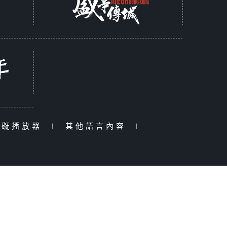
障礙播放器
|
其他語言內容
|