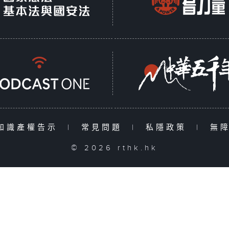
知識產權告示
|
常見問題
|
私隱政策
|
無
© 2026 rthk.hk