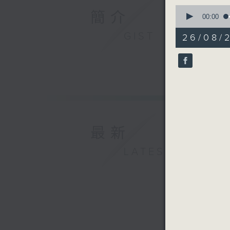
0
簡介
seconds
00:00
of
56
GIST
26/08/
minutes,
0
seconds
90%
最新
LATEST