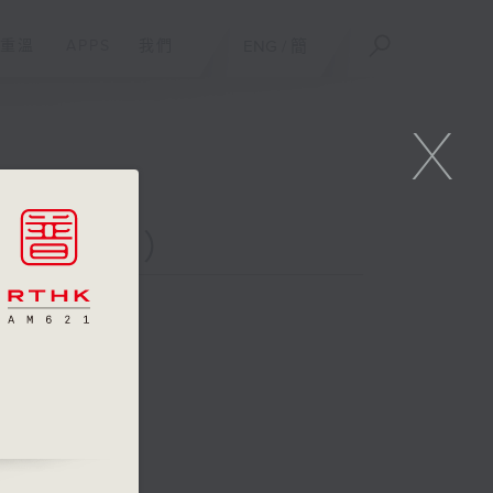
重溫
APPS
我們
ENG
/
簡
X
二台聯播）