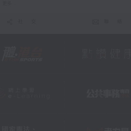
更多 ...
社 交
聯 絡