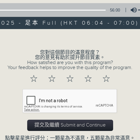
* 請選擇
第二台之 " 晨光第一線 "
以收聽全
56:00
2025 - 足本 Full (HKT 06:04 - 07:00)
Volume
您對這個節目的滿意程度？
您的意見有助於提升節目質素。
07/08/2026
How satisfied are you with this program?
Your feedback helps to improve the quality of the program.
晨光第一線（與第二台聯播）
☆
☆
☆
☆
☆
0
seconds
00:00
of
56
07/08/2026 - 足本 Full (HKT 06:04
minutes,
0
seconds
Volume
90%
提交及繼續 Submit and Continue
點擊星星進行評分：一顆星為不滿意，五顆星為非常滿意。