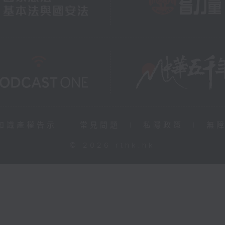
知識產權告示
|
常見問題
|
私隱政策
|
無
© 2026 rthk.hk