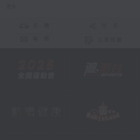
更多 ...
交 通
社 交
聯 絡
公眾回饋