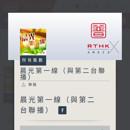
ENG
/
簡
×
全新 RTHK On The Go
取得
一手掌握 RTHK 電台、電視節目
X
所有集數
晨光第一線（與第二台聯
播）
晨光第一線（與
聯絡
第二台聯播）
電台直播
聯絡
所有集數
晨光第一線（與第二
台聯播）
您喜歡這個節目嗎?
0