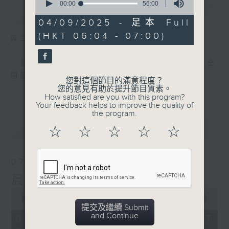
seconds
00:00
56:00
簡介
GIST
of
56
04/09/2025 - 足本 Full
minutes,
(HKT 06:04 - 07:00)
0
與二台聯播 ( 早上 6:00 - 7:00)
seconds
* 請選擇
第二台之 " 晨光第一線 "
以收聽全
個節目
您對這個節目的滿意程度？
您的意見有助於提升節目質素。
How satisfied are you with this program?
Your feedback helps to improve the quality of
the program.
最新
LATEST
☆
☆
☆
☆
☆
07/08/2026
晨光第一線（與第二台聯播）
0
seconds
00:00
56:00
提交及繼續 Submit
of
and Continue
56
07/08/2026 - 足本 Full (HKT
minutes,