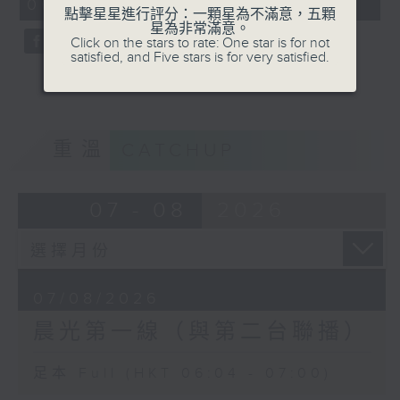
06:04 - 07:00)
0
點擊星星進行評分：一顆星為不滿意，五顆
seconds
星為非常滿意。
Click on the stars to rate: One star is for not
satisfied, and Five stars is for very satisfied.
重溫
CATCHUP
07 - 08
2026
07/08/2026
晨光第一線（與第二台聯播）
足本 Full (HKT 06:04 - 07:00)