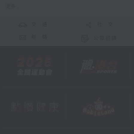
更多 ...
交 通
社 交
聯 絡
公眾回饋