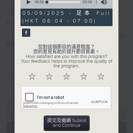
seconds
00:00
55:59
簡介
GIST
of
55
05/09/2025 - 足本 Full
minutes,
(HKT 06:04 - 07:00)
59
與二台聯播 ( 早上 6:00 - 7:00)
seconds
* 請選擇
第二台之 " 晨光第一線 "
以收聽全
個節目
您對這個節目的滿意程度？
您的意見有助於提升節目質素。
How satisfied are you with this program?
Your feedback helps to improve the quality of
the program.
最新
LATEST
☆
☆
☆
☆
☆
07/08/2026
晨光第一線（與第二台聯播）
0
seconds
00:00
56:00
提交及繼續 Submit
of
and Continue
56
07/08/2026 - 足本 Full (HKT
minutes,