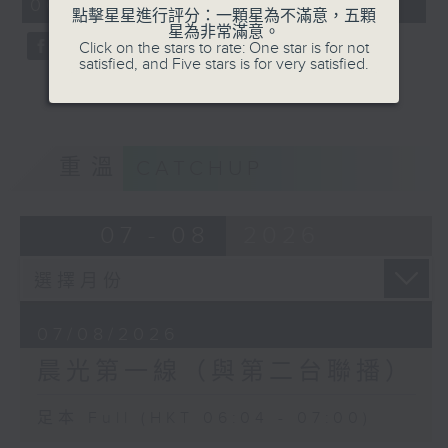
06:04 - 07:00)
0
點擊星星進行評分：一顆星為不滿意，五顆
seconds
星為非常滿意。
Click on the stars to rate: One star is for not
satisfied, and Five stars is for very satisfied.
重溫
CATCHUP
07 - 08
2026
07/08/2026
晨光第一線（與第二台聯播）
足本 Full (HKT 06:04 - 07:00)