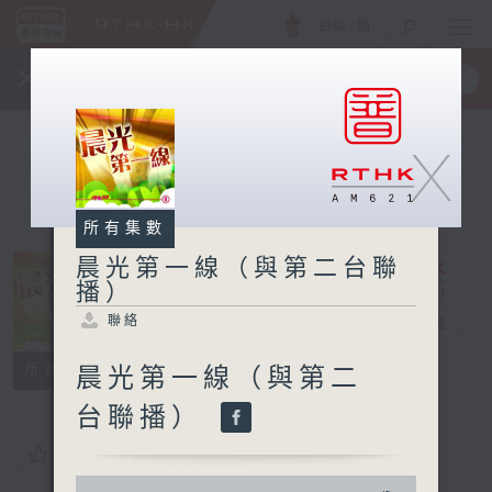
ENG
/
簡
×
全新 RTHK On The Go
取得
一手掌握 RTHK 電台、電視節目
X
所有集數
晨光第一線（與第二台聯
播）
晨光第一線（與
聯絡
第二台聯播）
電台直播
聯絡
所有集數
晨光第一線（與第二
台聯播）
您喜歡這個節目嗎?
0