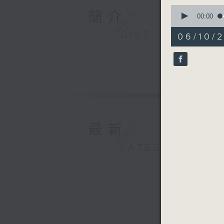
0
簡介
seconds
00:00
of
55
GIST
06/10/
minutes,
59
seconds
90%
最新
LATEST