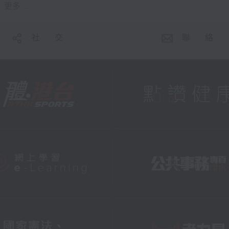
更多 ...
社 交
聯 絡