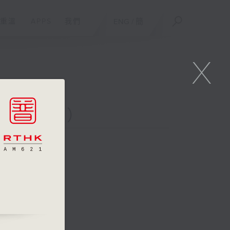
重溫
APPS
我們
ENG
/
簡
X
二台聯播）