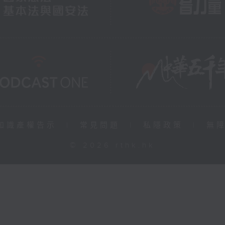
知識產權告示
|
常見問題
|
私隱政策
|
無
© 2026 rthk.hk