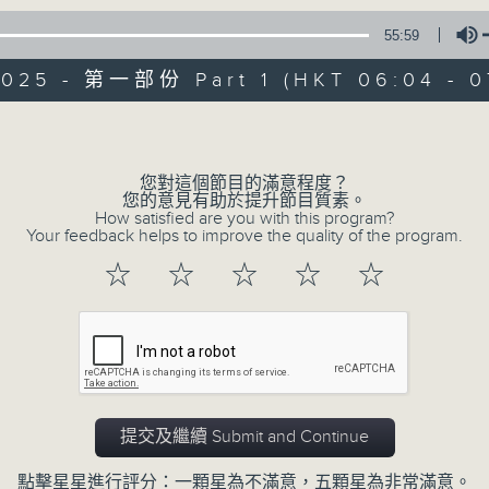
* 請選擇
第二台之 " 晨光第一線 "
以收聽全
55:59
2025 - 第一部份 Part 1 (HKT 06:04 - 0
Volume
您對這個節目的滿意程度？
您的意見有助於提升節目質素。
07/08/2026
How satisfied are you with this program?
Your feedback helps to improve the quality of the program.
晨光第一線（與第二台聯播）
☆
☆
☆
☆
☆
0
seconds
00:00
of
56
07/08/2026 - 足本 Full (HKT 06:04
minutes,
0
seconds
Volume
90%
提交及繼續 Submit and Continue
點擊星星進行評分：一顆星為不滿意，五顆星為非常滿意。