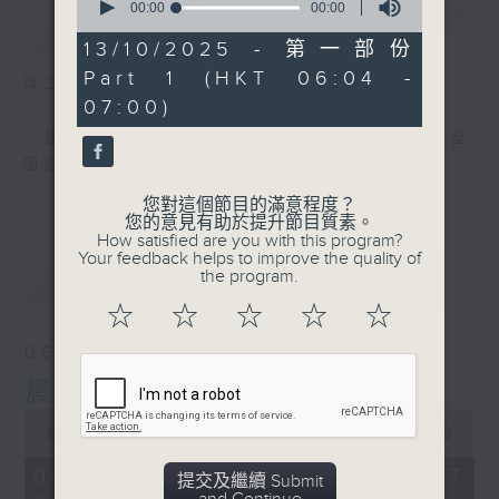
seconds
00:00
00:00
簡介
GIST
of
0
13/10/2025 - 第一部份
seconds
Part 1 (HKT 06:04 -
與二台聯播 ( 早上 6:00 - 7:00)
07:00)
* 請選擇
第二台之 " 晨光第一線 "
以收聽全
個節目
您對這個節目的滿意程度？
您的意見有助於提升節目質素。
How satisfied are you with this program?
Your feedback helps to improve the quality of
最新
the program.
LATEST
☆
☆
☆
☆
☆
06/08/2026
晨光第一線（與第二台聯播）
0
seconds
00:00
55:59
of
55
06/08/2026 - 足本 Full (HKT
提交及繼續 Submit
minutes,