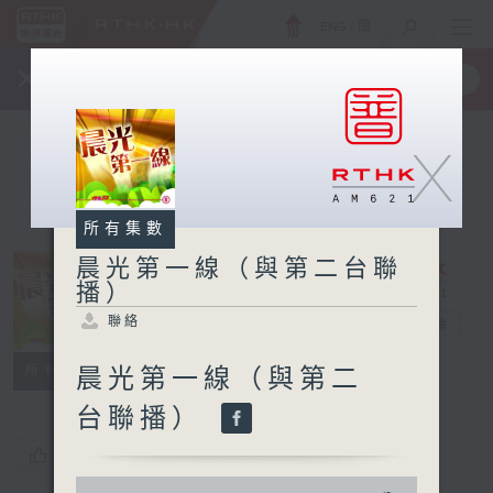
ENG
/
簡
×
全新 RTHK On The Go
取得
一手掌握 RTHK 電台、電視節目
X
所有集數
晨光第一線（與第二台聯
播）
晨光第一線（與
聯絡
第二台聯播）
電台直播
聯絡
所有集數
晨光第一線（與第二
台聯播）
您喜歡這個節目嗎?
0