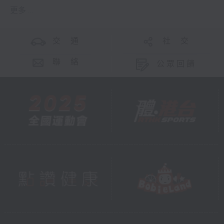
更多 ...
交 通
社 交
聯 絡
公眾回饋