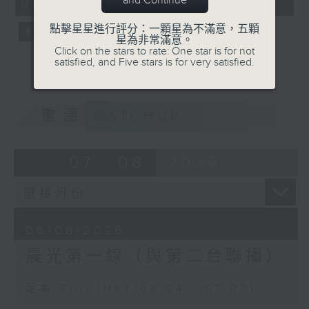
and Continue
06:04 - 07:00)
59
seconds
點擊星星進行評分：一顆星為不滿意，五顆
星為非常滿意。
Click on the stars to rate: One star is for not
satisfied, and Five stars is for very satisfied.
重溫
CATCHUP
07 - 08
2026
06/08/2026
晨光第一線（與第二台聯播）
足本 Full (HKT 06:04 - 07:00)