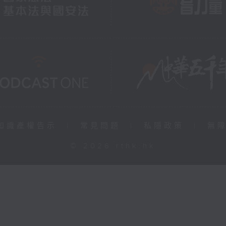
知識產權告示
|
常見問題
|
私隱政策
|
無
© 2026 rthk.hk