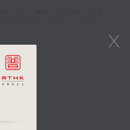
重溫
APPS
我們
ENG
/
簡
X
二台聯播）