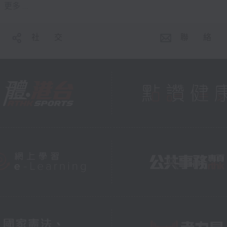
更多 ...
社 交
聯 絡