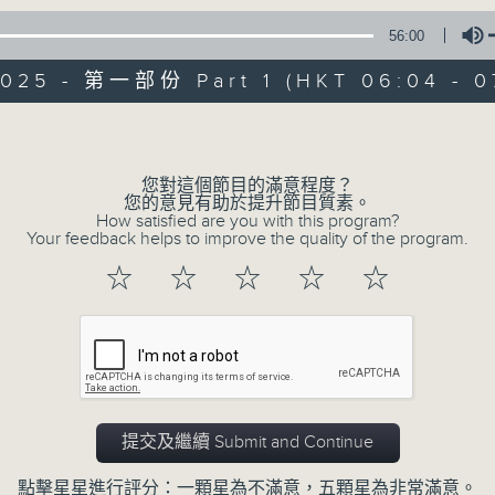
* 請選擇
第二台之 " 晨光第一線 "
以收聽全
56:00
2025 - 第一部份 Part 1 (HKT 06:04 - 0
Volume
您對這個節目的滿意程度？
您的意見有助於提升節目質素。
07/08/2026
How satisfied are you with this program?
Your feedback helps to improve the quality of the program.
晨光第一線（與第二台聯播）
☆
☆
☆
☆
☆
0
seconds
00:00
of
56
07/08/2026 - 足本 Full (HKT 06:04
minutes,
0
seconds
Volume
90%
提交及繼續 Submit and Continue
點擊星星進行評分：一顆星為不滿意，五顆星為非常滿意。