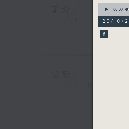
0
簡介
seconds
00:00
of
56
GIST
29/10/
minutes,
0
seconds
90%
最新
LATEST