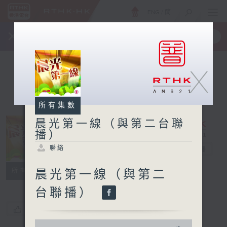
ENG
/
簡
×
全新 RTHK On The Go
取得
一手掌握 RTHK 電台、電視節目
X
所有集數
晨光第一線（與第二台聯
播）
晨光第一線（與
聯絡
第二台聯播）
電台直播
聯絡
所有集數
晨光第一線（與第二
台聯播）
您喜歡這個節目嗎?
0