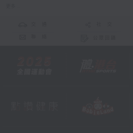
更多 ...
交 通
社 交
聯 絡
公眾回饋