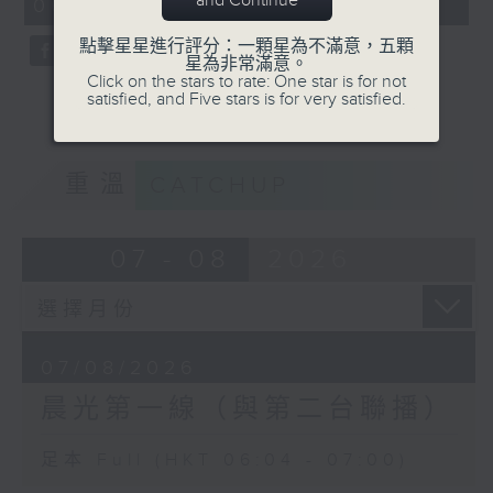
and Continue
06:04 - 07:00)
0
seconds
點擊星星進行評分：一顆星為不滿意，五顆
星為非常滿意。
Click on the stars to rate: One star is for not
satisfied, and Five stars is for very satisfied.
重溫
CATCHUP
07 - 08
2026
07/08/2026
晨光第一線（與第二台聯播）
足本 Full (HKT 06:04 - 07:00)