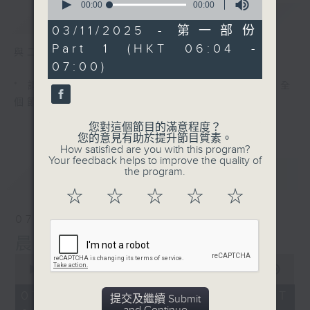
seconds
00:00
00:00
簡介
GIST
of
0
03/11/2025 - 第一部份
seconds
Part 1 (HKT 06:04 -
與二台聯播 ( 早上 6:00 - 7:00)
07:00)
* 請選擇
第二台之 " 晨光第一線 "
以收聽全
個節目
您對這個節目的滿意程度？
您的意見有助於提升節目質素。
How satisfied are you with this program?
Your feedback helps to improve the quality of
最新
the program.
LATEST
☆
☆
☆
☆
☆
07/08/2026
晨光第一線（與第二台聯播）
0
seconds
00:00
56:00
of
56
07/08/2026 - 足本 Full (HKT
提交及繼續 Submit
minutes,