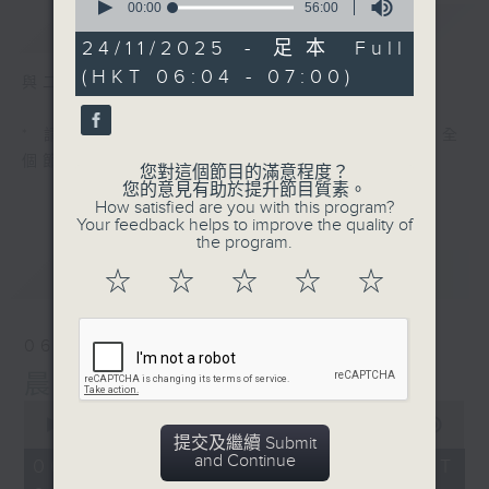
seconds
00:00
56:00
簡介
GIST
of
56
24/11/2025 - 足本 Full
minutes,
(HKT 06:04 - 07:00)
0
與二台聯播 ( 早上 6:00 - 7:00)
seconds
* 請選擇
第二台之 " 晨光第一線 "
以收聽全
個節目
您對這個節目的滿意程度？
您的意見有助於提升節目質素。
How satisfied are you with this program?
Your feedback helps to improve the quality of
the program.
最新
LATEST
☆
☆
☆
☆
☆
06/08/2026
晨光第一線（與第二台聯播）
0
seconds
00:00
55:59
提交及繼續 Submit
of
and Continue
55
06/08/2026 - 足本 Full (HKT
minutes,