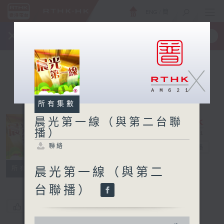
ENG
/
簡
×
全新 RTHK On The Go
取得
一手掌握 RTHK 電台、電視節目
X
所有集數
晨光第一線（與第二台聯
播）
晨光第一線（與
聯絡
第二台聯播）
電台直播
聯絡
所有集數
晨光第一線（與第二
台聯播）
您喜歡這個節目嗎?
0