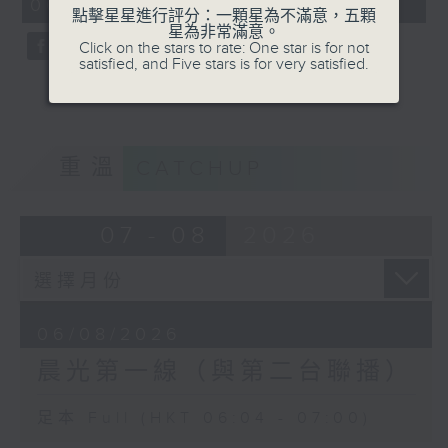
06:04 - 07:00)
59
點擊星星進行評分：一顆星為不滿意，五顆
seconds
星為非常滿意。
Click on the stars to rate: One star is for not
satisfied, and Five stars is for very satisfied.
重溫
CATCHUP
07 - 08
2026
06/08/2026
晨光第一線（與第二台聯播）
足本 Full (HKT 06:04 - 07:00)