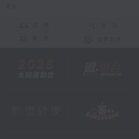
更多 ...
交 通
社 交
聯 絡
公眾回饋