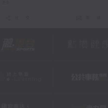
更多 ...
社 交
聯 絡