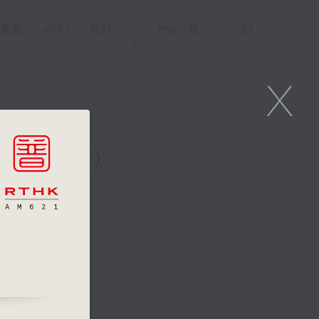
重溫
APPS
我們
ENG
/
簡
X
二台聯播）