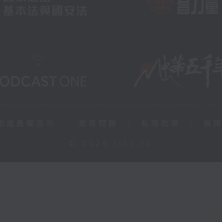
知識產權告示
|
常見問題
|
私隱政策
|
無
© 2026 rthk.hk