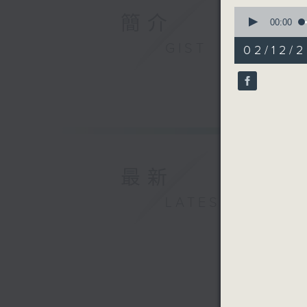
0
簡介
seconds
00:00
of
56
GIST
02/12/
minutes,
0
seconds
90%
最新
LATEST