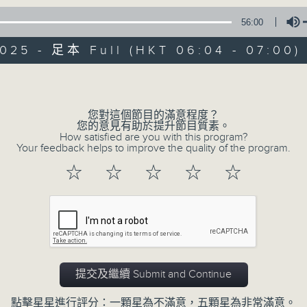
* 請選擇
第二台之 " 晨光第一線 "
以收聽全
56:00
2025 - 足本 Full (HKT 06:04 - 07:00)
Volume
您對這個節目的滿意程度？
您的意見有助於提升節目質素。
07/08/2026
How satisfied are you with this program?
Your feedback helps to improve the quality of the program.
晨光第一線（與第二台聯播）
☆
☆
☆
☆
☆
0
seconds
00:00
of
56
07/08/2026 - 足本 Full (HKT 06:04
minutes,
0
seconds
Volume
90%
提交及繼續 Submit and Continue
點擊星星進行評分：一顆星為不滿意，五顆星為非常滿意。