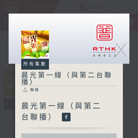
ENG
/
簡
×
全新 RTHK On The Go
取得
一手掌握 RTHK 電台、電視節目
X
所有集數
晨光第一線（與第二台聯
播）
晨光第一線（與
聯絡
第二台聯播）
電台直播
聯絡
所有集數
晨光第一線（與第二
台聯播）
您喜歡這個節目嗎?
0