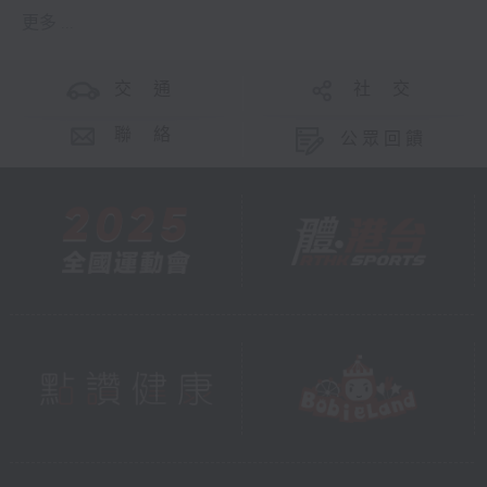
更多 ...
交 通
社 交
聯 絡
公眾回饋