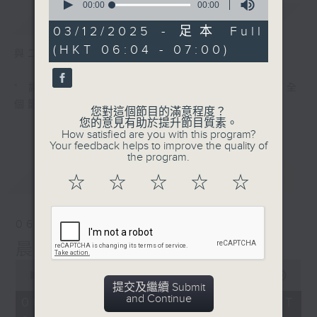
seconds
00:00
00:00
簡介
GIST
of
0
03/12/2025 - 足本 Full
seconds
(HKT 06:04 - 07:00)
與二台聯播 ( 早上 6:00 - 7:00)
* 請選擇
第二台之 " 晨光第一線 "
以收聽全
個節目
您對這個節目的滿意程度？
您的意見有助於提升節目質素。
How satisfied are you with this program?
Your feedback helps to improve the quality of
the program.
最新
LATEST
☆
☆
☆
☆
☆
06/08/2026
晨光第一線（與第二台聯播）
0
seconds
00:00
55:59
提交及繼續 Submit
of
and Continue
55
06/08/2026 - 足本 Full (HKT
minutes,