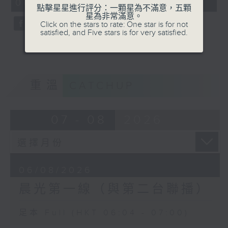
06:04 - 07:00)
59
點擊星星進行評分：一顆星為不滿意，五顆
seconds
星為非常滿意。
Click on the stars to rate: One star is for not
satisfied, and Five stars is for very satisfied.
重溫
CATCHUP
07 - 08
2026
06/08/2026
晨光第一線（與第二台聯播）
足本 Full (HKT 06:04 - 07:00)