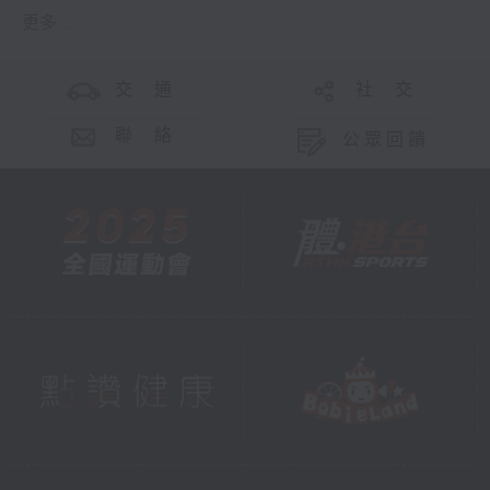
更多 ...
交 通
社 交
聯 絡
公眾回饋