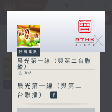
ENG
/
簡
×
全新 RTHK On The Go
取得
一手掌握 RTHK 電台、電視節目
X
所有集數
晨光第一線（與第二台聯
播）
晨光第一線（與
聯絡
第二台聯播）
電台直播
聯絡
所有集數
晨光第一線（與第二
台聯播）
您喜歡這個節目嗎?
0