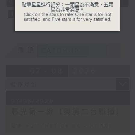
06:04 - 07:00)
0
點擊星星進行評分：一顆星為不滿意，五顆
seconds
星為非常滿意。
Click on the stars to rate: One star is for not
satisfied, and Five stars is for very satisfied.
重溫
CATCHUP
07 - 08
2026
07/08/2026
晨光第一線（與第二台聯播）
足本 Full (HKT 06:04 - 07:00)