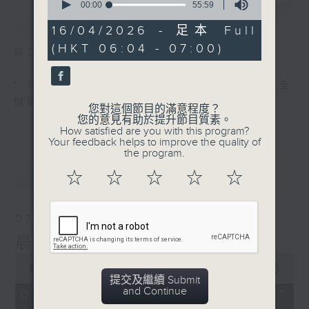
seconds
00:00
55:59
簡介
GIST
of
55
16/04/2026 - 足本 Full
minutes,
(HKT 06:04 - 07:00)
59
與二台聯播 ( 早上 6:00 - 7:00)
seconds
* 請選擇
第二台之 " 晨光第一線 "
以收聽全
個節目
您對這個節目的滿意程度？
您的意見有助於提升節目質素。
How satisfied are you with this program?
Your feedback helps to improve the quality of
the program.
最新
LATEST
☆
☆
☆
☆
☆
07/08/2026
晨光第一線（與第二台聯播）
0
seconds
00:00
56:00
提交及繼續 Submit
of
and Continue
56
07/08/2026 - 足本 Full (HKT
minutes,