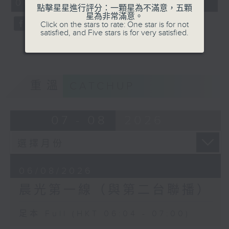
06:04 - 07:00)
59
點擊星星進行評分：一顆星為不滿意，五顆
seconds
星為非常滿意。
Click on the stars to rate: One star is for not
satisfied, and Five stars is for very satisfied.
重溫
CATCHUP
07 - 08
2026
06/08/2026
晨光第一線（與第二台聯播）
足本 Full (HKT 06:04 - 07:00)