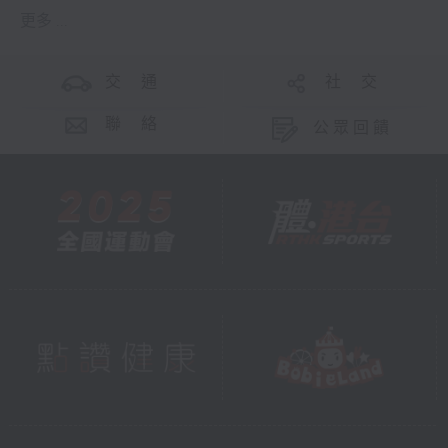
更多 ...
交 通
社 交
聯 絡
公眾回饋