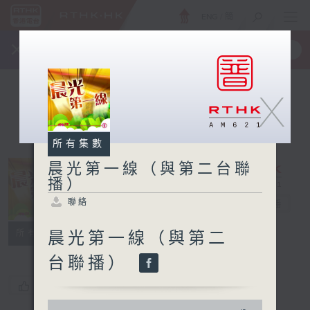
ENG
/
簡
×
全新 RTHK On The Go
取得
一手掌握 RTHK 電台、電視節目
X
所有集數
晨光第一線（與第二台聯
播）
晨光第一線（與
聯絡
第二台聯播）
電台直播
聯絡
所有集數
晨光第一線（與第二
台聯播）
您喜歡這個節目嗎?
0