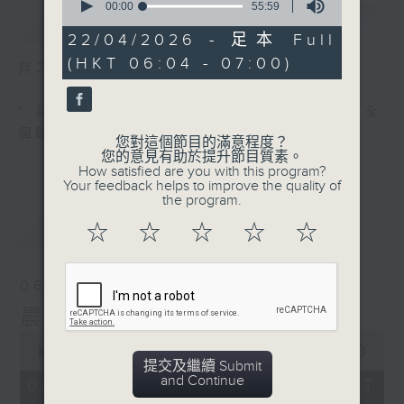
seconds
00:00
55:59
簡介
GIST
of
55
22/04/2026 - 足本 Full
minutes,
(HKT 06:04 - 07:00)
59
與二台聯播 ( 早上 6:00 - 7:00)
seconds
* 請選擇
第二台之 " 晨光第一線 "
以收聽全
個節目
您對這個節目的滿意程度？
您的意見有助於提升節目質素。
How satisfied are you with this program?
Your feedback helps to improve the quality of
the program.
最新
LATEST
☆
☆
☆
☆
☆
06/08/2026
晨光第一線（與第二台聯播）
0
seconds
00:00
55:59
提交及繼續 Submit
of
and Continue
55
06/08/2026 - 足本 Full (HKT
minutes,