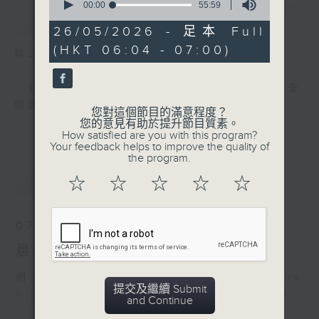
seconds
00:00
55:59
簡介
GIST
of
55
26/05/2026 - 足本 Full
minutes,
(HKT 06:04 - 07:00)
59
與二台聯播 ( 早上 6:00 - 7:00)
seconds
* 請選擇
第二台之 " 晨光第一線 "
以收聽全
個節目
您對這個節目的滿意程度？
您的意見有助於提升節目質素。
How satisfied are you with this program?
Your feedback helps to improve the quality of
the program.
最新
LATEST
☆
☆
☆
☆
☆
07/08/2026
晨光第一線（與第二台聯播）
網上直播完畢稍後提供節目重溫。 Archive
提交及繼續 Submit
will be available after live webcast
and Continue