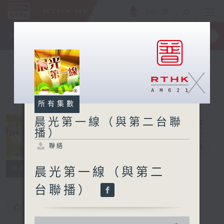
ENG
/
簡
×
全新 RTHK On The Go
取得
一手掌握 RTHK 電台、電視節目
X
所有集數
晨光第一線（與第二台聯
播）
晨光第一線（與
聯絡
第二台聯播）
電台直播
聯絡
所有集數
晨光第一線（與第二
台聯播）
您喜歡這個節目嗎?
0