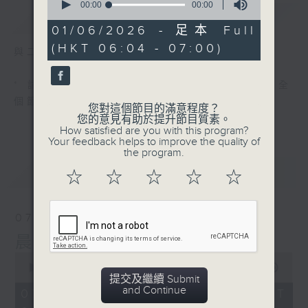
seconds
00:00
00:00
簡介
GIST
of
0
01/06/2026 - 足本 Full
seconds
(HKT 06:04 - 07:00)
與二台聯播 ( 早上 6:00 - 7:00)
* 請選擇
第二台之 " 晨光第一線 "
以收聽全
個節目
您對這個節目的滿意程度？
您的意見有助於提升節目質素。
How satisfied are you with this program?
Your feedback helps to improve the quality of
the program.
最新
LATEST
☆
☆
☆
☆
☆
07/08/2026
晨光第一線（與第二台聯播）
0
seconds
00:00
56:00
提交及繼續 Submit
of
and Continue
56
07/08/2026 - 足本 Full (HKT
minutes,