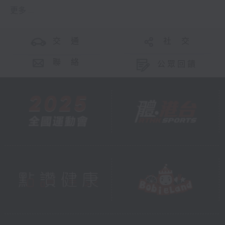
更多 ...
交 通
社 交
聯 絡
公眾回饋