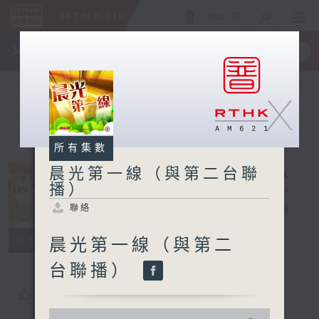
ENG
/
簡
×
全新 RTHK On The Go
取得
一手掌握 RTHK 電台、電視節目
X
所有集數
晨光第一線（與第二台聯
播）
晨光第一線（與
聯絡
第二台聯播）
電台直播
聯絡
所有集數
晨光第一線（與第二
台聯播）
您喜歡這個節目嗎?
0