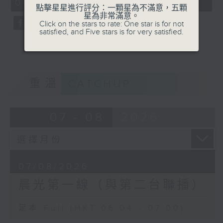
06:04 - 07:00)
0
點擊星星進行評分：一顆星為不滿意，五顆
seconds
星為非常滿意。
Click on the stars to rate: One star is for not
satisfied, and Five stars is for very satisfied.
重溫
CATCHUP
07 - 08
2026
07/08/2026
晨光第一線（與第二台聯播）
足本 Full (HKT 06:04 - 07:00)