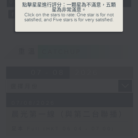
06:04 - 07:00)
0
點擊星星進行評分：一顆星為不滿意，五顆
seconds
星為非常滿意。
Click on the stars to rate: One star is for not
satisfied, and Five stars is for very satisfied.
重溫
CATCHUP
07 - 08
2026
07/08/2026
晨光第一線（與第二台聯播）
足本 Full (HKT 06:04 - 07:00)