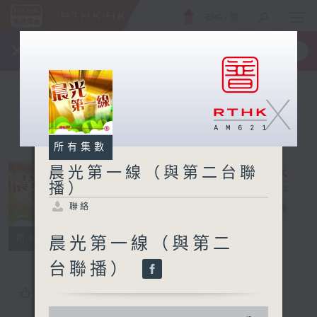
ENG
/
簡
×
全新 RTHK On The Go
取得
一手掌握 RTHK 電台、電視節目
X
所有集數
晨光第一線（與第二台聯
播）
晨光第一線（與
聯絡
第二台聯播）
電台直播
聯絡
所有集數
晨光第一線（與第二
台聯播）
您喜歡這個節目嗎?
0