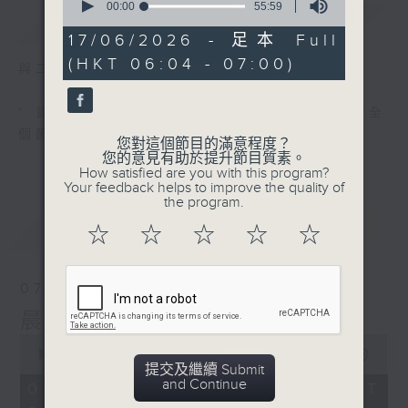
seconds
00:00
55:59
簡介
GIST
of
55
17/06/2026 - 足本 Full
minutes,
(HKT 06:04 - 07:00)
59
與二台聯播 ( 早上 6:00 - 7:00)
seconds
* 請選擇
第二台之 " 晨光第一線 "
以收聽全
個節目
您對這個節目的滿意程度？
您的意見有助於提升節目質素。
How satisfied are you with this program?
Your feedback helps to improve the quality of
the program.
最新
LATEST
☆
☆
☆
☆
☆
07/08/2026
晨光第一線（與第二台聯播）
0
seconds
00:00
56:00
提交及繼續 Submit
of
and Continue
56
07/08/2026 - 足本 Full (HKT
minutes,