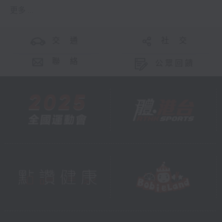
更多 ...
交 通
社 交
聯 絡
公眾回饋