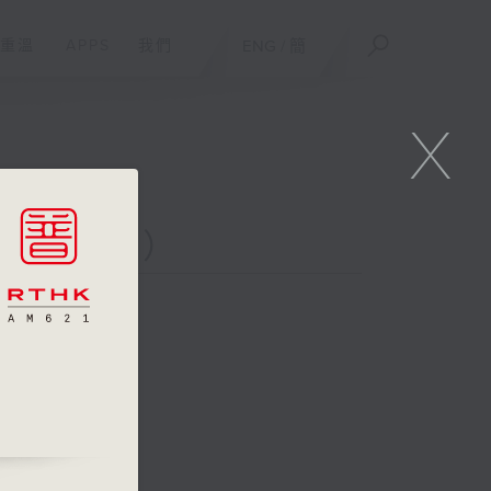
重溫
APPS
我們
ENG
/
簡
X
二台聯播）