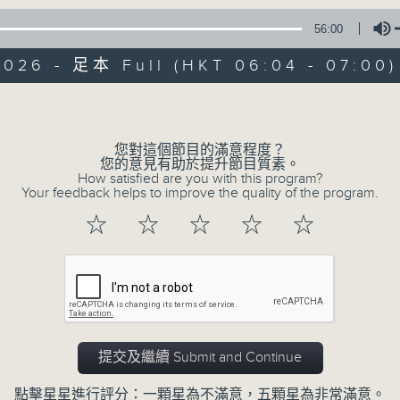
* 請選擇
第二台之 " 晨光第一線 "
以收聽全
56:00
2026 - 足本 Full (HKT 06:04 - 07:00)
Volume
您對這個節目的滿意程度？
您的意見有助於提升節目質素。
07/08/2026
How satisfied are you with this program?
Your feedback helps to improve the quality of the program.
晨光第一線（與第二台聯播）
☆
☆
☆
☆
☆
0
seconds
00:00
of
56
07/08/2026 - 足本 Full (HKT 06:04
minutes,
0
seconds
Volume
90%
提交及繼續 Submit and Continue
點擊星星進行評分：一顆星為不滿意，五顆星為非常滿意。