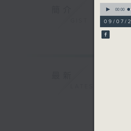
0
簡介
seconds
00:00
of
56
GIST
09/07/
minutes,
0
seconds
90%
最新
LATEST