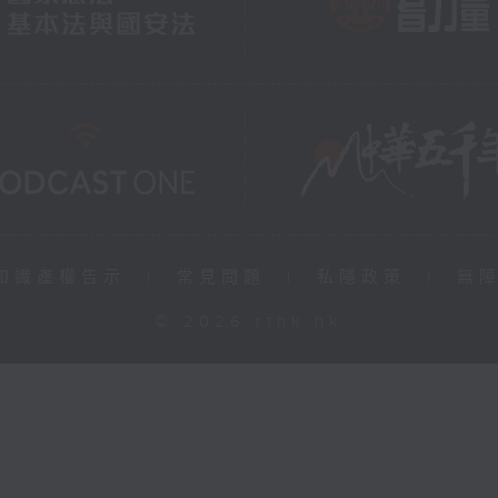
知識產權告示
|
常見問題
|
私隱政策
|
無
© 2026 rthk.hk