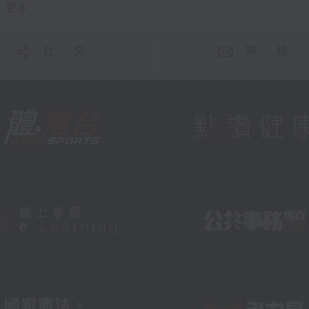
更多 ...
社 交
聯 絡