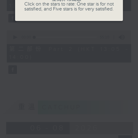
minutes,
Click on the stars to rate: One star is for not
13:00)
10
satisfied, and Five stars is for very satisfied.
seconds
0
seconds
00:00
55:10
of
55
第二部份 Part 2 (HKT 13:05 -
minutes,
14:00)
10
seconds
重溫
CATCHUP
06 - 08
2026