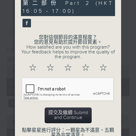
音樂宇宙！
55
第二部份 Part 2 (HKT
更多...
minutes,
主持：葉宇波
16:05 - 17:00)
10
seconds
PART2《樂宇宙：Hi-Fi宇宙》與廣東廣播
最新
LATEST
電視台音樂之聲MusicFM聯合呈獻，高清音
您對這個節目的滿意程度？
樂及音響發燒友的專屬文化交流站！
您的意見有助於提升節目質素。
How satisfied are you with this program?
08/08/2026
Your feedback helps to improve the quality of
1）Hi-Fi話題：粵港主持人分享兩地發燒音
the program.
樂宇宙
樂音響界最新玩點熱話
☆
☆
☆
☆
☆
0
2）嘉賓訪問：專訪Hi-Fi名家、業內行尊或
seconds
00:00
1:50:00
Hi-Fi音樂藝人、製作人
of
1
3）發燒鑑賞：粵港主持人推介每週發燒錄音
08/08/2026 - 足本 Full (HKT
hour,
及Hi-Fi單曲，共饗優質靚聲下午茶
12:05 - 14:00)
50
minutes,
主持：趙毅敏（廣東電台）、葉宇波（香港電
0
台）
seconds
提交及繼續 Submit
and Continue
0
seconds
00:00
55:10
of
點擊星星進行評分：一顆星為不滿意，五顆
55
第一部份 Part 1 (HKT 12:05 -
星為非常滿意。