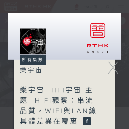
ENG
/
簡
×
全新 RTHK On The Go
取得
一手掌握 RTHK 電台、電視節目
所有集數
X
樂宇宙
樂宇宙 HIFI宇宙 主
題 -HIFI觀察：串流
品質，WIFI與LAN線
具體差異在哪裏