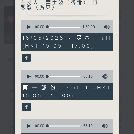
主持人：葉宇波（香港） 趙
毅敏（廣東）
0
樂宇宙
電台直播
seconds
00:00
1:50:00
of
1
16/05/2026 - 足本 Full
所有集數
hour,
(HKT 15:05 - 17:00)
50
minutes,
0
您喜歡這個節目嗎?
seconds
0
簡介
GIST
seconds
00:00
55:10
of
55
第一部份 Part 1 (HKT
minutes,
主持人：葉宇波（香港） 趙毅敏（廣東）
15:05 - 16:00)
10
星期六 12-2pm，主持人葉宇波導航，高
seconds
『新』高『清』音樂宇宙～
PART1 《樂宇宙》：各類跨界音樂作品，電
0
seconds
00:00
55:10
影OST，高質素錄音等，一起探尋無限精彩
of