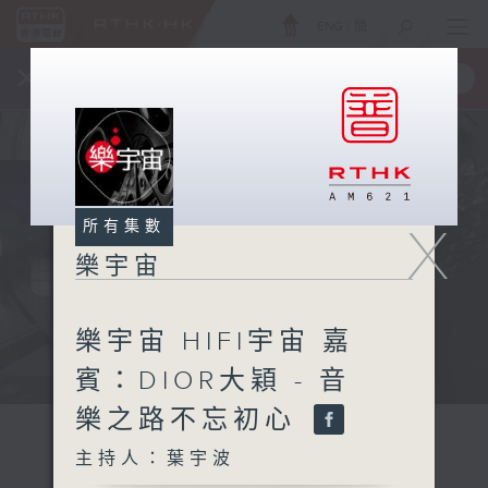
ENG
/
簡
×
全新 RTHK On The Go
取得
一手掌握 RTHK 電台、電視節目
所有集數
X
樂宇宙
樂宇宙 HIFI宇宙 嘉
賓：DIOR大穎 - 音
樂之路不忘初心
主持人：葉宇波