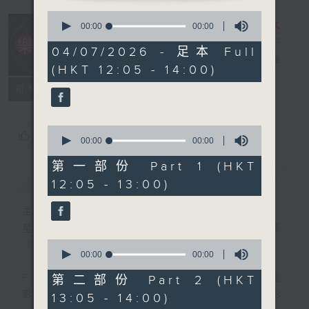
0
seconds
00:00
00:00
of
0
04/07/2026 - 足本 Full
樂宇宙
seconds
電台直播
(HKT 12:05 - 14:00)
所有集數
0
您喜歡這個節目嗎?
seconds
00:00
00:00
of
0
第一部份 Part 1 (HKT
seconds
簡介
GIST
12:05 - 13:00)
主持人：葉宇波
星期六 12-2pm，主持人葉宇波導航，高
0
『新』高『清』音樂宇宙～
seconds
00:00
00:00
of
0
PART1 《樂宇宙》：各類跨界音樂作品，電
第二部份 Part 2 (HKT
seconds
影OST，高質素錄音等，一起探尋無限精彩
13:05 - 14:00)