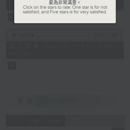
minutes,
星為非常滿意。
13:00)
10
Click on the stars to rate: One star is for not
seconds
satisfied, and Five stars is for very satisfied.
0
seconds
00:00
00:00
of
0
第二部份 Part 2 (HKT 13:05 -
seconds
14:00)
重溫
CATCHUP
06 - 08
2026