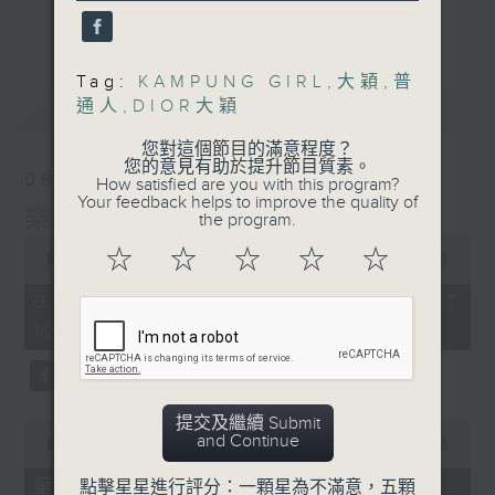
音樂宇宙！
更多...
主持：葉宇波
Tag:
KAMPUNG GIRL
,
大穎
,
普
PART2《樂宇宙：Hi-Fi宇宙》與廣東廣播
最新
LATEST
通人
,
DIOR大穎
電視台音樂之聲MusicFM聯合呈獻，高清音
樂及音響發燒友的專屬文化交流站！
您對這個節目的滿意程度？
您的意見有助於提升節目質素。
08/08/2026
How satisfied are you with this program?
1）Hi-Fi話題：粵港主持人分享兩地發燒音
Your feedback helps to improve the quality of
樂宇宙
樂音響界最新玩點熱話
the program.
0
2）嘉賓訪問：專訪Hi-Fi名家、業內行尊或
☆
☆
☆
☆
☆
seconds
00:00
00:00
Hi-Fi音樂藝人、製作人
of
0
3）發燒鑑賞：粵港主持人推介每週發燒錄音
08/08/2026 - 足本 Full (HKT
seconds
及Hi-Fi單曲，共饗優質靚聲下午茶
12:05 - 14:00)
主持：趙毅敏（廣東電台）、葉宇波（香港電
台）
提交及繼續 Submit
0
and Continue
seconds
00:00
55:10
of
55
第一部份 Part 1 (HKT 12:05 -
點擊星星進行評分：一顆星為不滿意，五顆