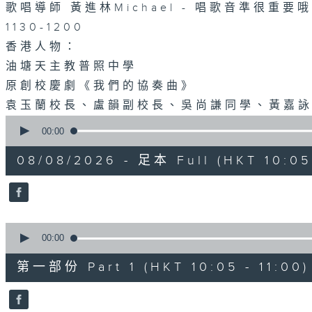
歌唱導師 黃進林Michael - 唱歌音準很重要哦
1130-1200
香港人物：
油塘天主教普照中學
原創校慶劇《我們的協奏曲》
袁玉蘭校長、盧韻副校長、吳尚謙同學、黃嘉
0
seconds
00:00
of
1
08/08/2026 - 足本 Full (HKT 10:05 
hour,
50
minutes,
0
seconds
Volume
90%
0
seconds
00:00
of
55
第一部份 Part 1 (HKT 10:05 - 11:00)
minutes,
10
seconds
Volume
90%