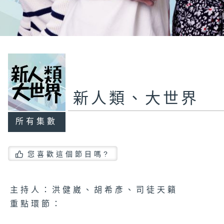
新人類、大世界
所有集數
您喜歡這個節目嗎?
主持人：洪健崴、胡希彥、司徒天籟
重點環節：