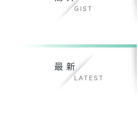
GIST
最新
LATEST