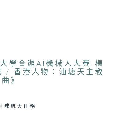
育大學合辦AI機械人大賽-模
載 / 香港人物：油塘天主教
奏曲》
月球航天任務