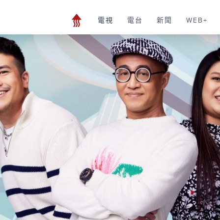
電視
電台
新聞
WEB+