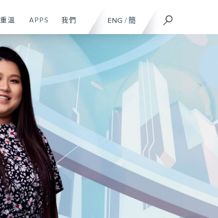
重溫
APPS
我們
ENG
/
簡