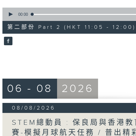
0
seconds
00:00
of
55
第二部份 Part 2 (HKT 11:05 - 12:00)
minutes,
10
seconds
Volume
90%
06 - 08
2026
08/08/2026
STEM總動員 : 保良局與香港
賽-模擬月球航天任務 / 普出精