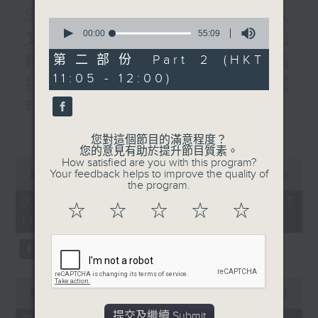
STEM總動員 : 2026數字人
0
seconds
00:00
55:09
文優秀教案徵集大賽 / 普出
of
55
第二部份 Part 2 (HKT
精彩三十載 / 香港人物：馬
minutes,
11:05 - 12:00)
9
拉松訓練應用程式創辨人 柳
seconds
程健
更多...
1000-1100
您對這個節目的滿意程度？
STEM總動員 :
您的意見有助於提升節目質素。
How satisfied are you with this program?
0
2026數字人文優秀教案徵集大賽
Your feedback helps to improve the quality of
seconds
00:00
1:50:00
the program.
of
香港樹仁大學 彭淑敏教授
1
01/08/2026 - 足本 Full (HKT
☆
☆
☆
☆
☆
hour,
中學人文科金獎-廖寶珊紀念書院 許金英
10:05 - 12:00)
50
minutes,
老師
0
seconds
中學人文科金獎-德雅中學 李麗晶助校
0
銅獎-德雅中學 陳詠欣老師
seconds
00:00
55:10
of
提交及繼續 Submit
55