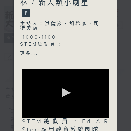
林 / 新人類小劇星
主持人：洪健崴、胡希彥、司
新人類、大世界
電台直播
徒天籟
1000-1100
所有集數
STEM總動員 :
EduAIR Stem應用教育系統
更多...
您喜歡這個節目嗎?
團隊
技術總監 章文杰先生
Derek
簡介
GIST
教育及學校夥伴助理經理 李
婷欣小姐 Angel
主持人：洪健崴、胡希彥、司徒天籟
STEM及AI教育主任 文彩熙
重點環節：
小姐 Valerie
「STEM總動員」：每周請來中小學分享STEM新體驗
1100-1130
「香港人物」：分享香港人的有趣人和事
0
STEM總動員 : EduAIR
香港人物：
seconds
「新人類小劇星」：發掘學生無限潛力
墳場導賞員 劉李林
of
Stem應用教育系統團隊