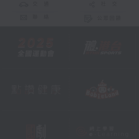
交 通
社 交
聯 絡
公眾回饋