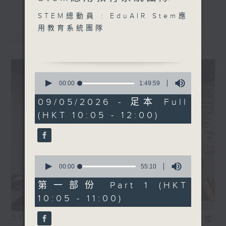
0
seconds
STEM總動員 : EduAIR Stem應
1130-1200
用教育系統團隊
最新
LATEST
新人類小劇星：
拔萃女書院 聶以晴
基督教香港信義會宏信書院
薛書祺
0
seconds
00:00
1:49:59
of
1
09/05/2026 - 足本 Full
hour,
(HKT 10:05 - 12:00)
49
minutes,
59
seconds
0
seconds
00:00
55:10
of
55
第一部份 Part 1 (HKT
minutes,
10:05 - 11:00)
10
seconds
01/08/2026
相片集