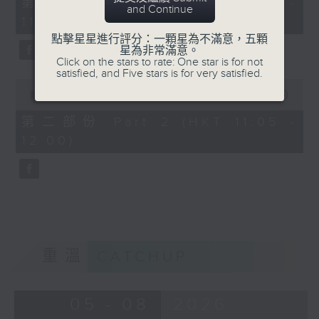
第一部份 Part 1 (HKT 10:05 -
and Continue
minutes,
1100-1130
11:00)
10
seconds
普出精彩三十載：
點擊星星進行評分：一顆星為不滿意，五顆
星為非常滿意。
歌唱導師：李嘉俊Carson - 上中下呼
Click on the stars to rate: One star is for not
satisfied, and Five stars is for very satisfied.
吸大法
0
seconds
00:00
55:10
of
55
第二部份 Part 2 (HKT 11:05 -
minutes,
1130-1200
12:00)
10
seconds
香港人物：
馬拉松訓練應用程式創辨人 柳程健Kobe
重溫
CATCHUP
05 - 08
2026