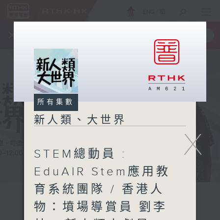
ENG
/
簡
×
全新 RTHK On The Go
取得
一手掌握 RTHK 電台、電視節目
所有集數
新人類、大世界
X
STEM總動員 :
EduAIR Stem應用教
育系統團隊 / 香港人
物：墳場導賞員 劉李