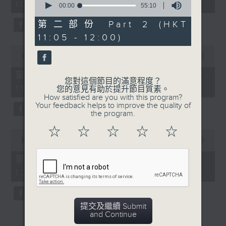
10:05 - 12:00)
50
seconds
00:00
55:10
minutes,
of
0
55
第二部份 Part 2 (HKT
seconds
minutes,
1100-1130
11:05 - 12:00)
10
seconds
0
普出精彩三十載：
seconds
00:00
55:10
of
歌唱導師 黃進林Michael - 唱歌音準很
55
第一部份 Part 1 (HKT 10:05 -
minutes,
您對這個節目的滿意程度？
重要哦
11:00)
10
您的意見有助於提升節目質素。
seconds
How satisfied are you with this program?
1130-1200
Your feedback helps to improve the quality of
the program.
香港人物：
☆
☆
☆
☆
☆
油塘天主教普照中學
0
seconds
00:00
55:10
of
原創校慶劇《我們的協奏曲》
55
第二部份 Part 2 (HKT 11:05 -
minutes,
袁玉蘭校長、盧韻副校長、吳尚謙同學、
12:00)
10
seconds
黃嘉詠同學
提交及繼續 Submit
and Continue