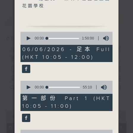
花園學校
最新
LATEST
0
seconds
08/08/2026
00:00
1:50:00
of
1
STEM總動員 : 保良局與香港
06/06/2026 - 足本 Full
hour,
(HKT 10:05 - 12:00)
50
教育大學合辦AI機械人大賽-
minutes,
0
模擬月球航天任務 / 普出精
seconds
彩三十載 / 香港人物：油塘
0
seconds
天主教普照中學 原創校慶劇
00:00
55:10
of
更多...
55
《我們的協奏曲》
第一部份 Part 1 (HKT
minutes,
10:05 - 11:00)
10
1000-1100
seconds
0
STEM總動員 :
seconds
00:00
1:50:00
of
保良局與香港教育大學合辦AI機械人大
1
08/08/2026 - 足本 Full (HKT
hour,
0
賽-模擬月球航天任務