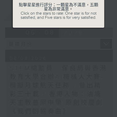
點擊星星進行評分：一顆星為不滿意，五顆
星為非常滿意。
Click on the stars to rate: One star is for not
重溫
CATCHUP
satisfied, and Five stars is for very satisfied.
06 - 08
2026
08/08/2026
STEM總動員 : 保良局與香港
教育大學合辦AI機械人大賽-
模擬月球航天任務 / 普出精
彩三十載 / 香港人物：油塘
天主教普照中學 原創校慶劇
《我們的協奏曲》