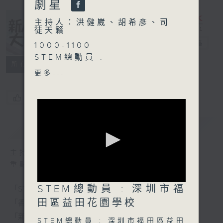
劇星
主持人：洪健崴、胡希彥、司
徒天籟
新人類、大世界
電台直播
1000-1100
STEM總動員 :
所有集數
深圳市福田區益田花園學校
更多...
1100-1130
您喜歡這個節目嗎?
香港人物：
藝術家 蟻穎琳
簡介
GIST
1130-1200
新人類小劇星：
主持人：洪健崴、胡希彥、司徒天籟
港大同學會書院 胡鈺彤
重點環節：
福建中學 王君兒
0
STEM總動員 : 深圳市福
「STEM總動員」：每周請來中小學分享STEM新體驗
seconds
of
田區益田花園學校
「香港人物」：分享香港人的有趣人和事
0
「新人類小劇星」：發掘學生無限潛力
seconds
STEM總動員 : 深圳市福田區益田