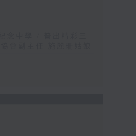
英紀念中學 / 普出精彩三
織協會副主任 施麗珊姑娘