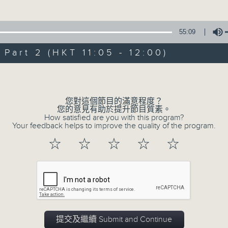
55:09
05 - 08
2026
art 2 (HKT 11:05 - 12:00)
Volume
08/08/2026
您對這個節目的滿意程度？
您的意見有助於提升節目質素。
STEM總動員 : 保良局與香港
How satisfied are you with this program?
Your feedback helps to improve the quality of the program.
賽-模擬月球航天任務 / 普出精
☆
☆
☆
☆
☆
油塘天主教普照中學 原創校慶
網上直播完畢稍後提供節目重溫。 Archive will
live webcast
提交及繼續 Submit and Continue
01/08/2026