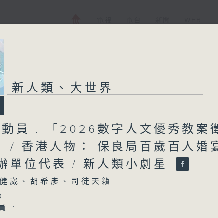
電視
電台
新聞
WEB+
新人類、大世界
總動員 : 「2026數字人文優秀教案
 / 香港人物： 保良局百歲百人婚
辦單位代表 / 新人類小劇星
健崴、胡希彥、司徒天籟
0
員 :