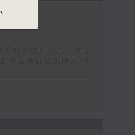
is
文優秀教案徵集大賽 / 普出
松訓練應用程式創辨人 柳