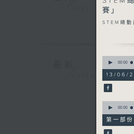
STEM
seconds
拔萃女書院
of
GIST
賽」
0
seconds
90%
STEM總
0
seconds
最新
00:00
of
1
13/06/2
LATEST
hour,
50
minutes,
0
seconds
90%
0
seconds
00:00
of
55
第一部份 P
minutes,
10
seconds