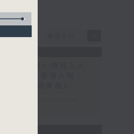
教育大學合辦AI機械人大
彩三十載 / 香港人物：
劇《我們的協奏曲》
 be available after