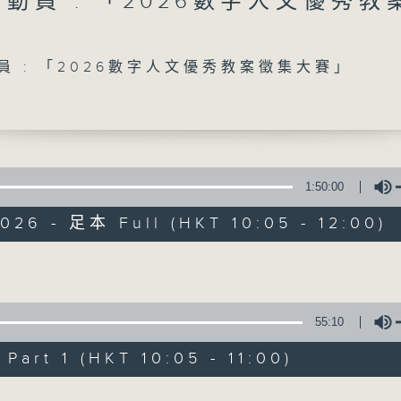
總動員 : 「2026數字人文優秀
 關趣桉
「STEM總動員」：每周請來中小學分享STEM新體驗
「香港人物」：分享香港人的有趣人和事
Volume
「新人類小劇星」：發掘學生無限潛力
動員 : 「2026數字人文優秀教案徵集大賽」
08/08/2026
STEM總動員 : 保良局與香港教
1:50:00
擬月球航天任務 / 普出精彩三十載
026 - 足本 Full (HKT 10:05 - 12:00)
普照中學 原創校慶劇《我們的協
網上直播完畢稍後提供節目重溫。 Archive will 
Volume
webcast
55:10
art 1 (HKT 10:05 - 11:00)
1
Volume