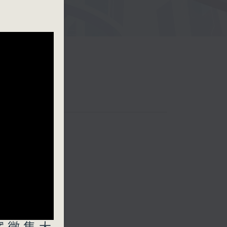
曙虹
陸昱