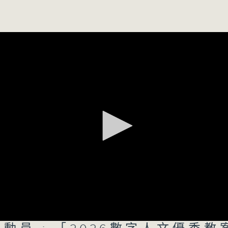
數字人文優秀教案徵集大賽」
余老師
金獎：啬色園主辦可藝中學 胡鎮豪副校長、蔡
金獎：棉紡會中學 黃定康校長、陸思敏老師、
0
新人類、大世界
百人婚宴活動
表
所有集數
服務經理李玉芬小姐
者
您喜歡這個節目嗎?
主持人：洪健崴、胡希彥、司徒天籟
0
重點環節：
星：
陳嘉朗