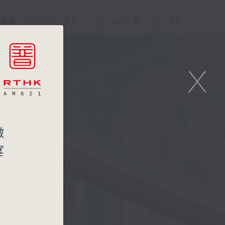
重溫
APPS
我們
ENG
/
簡
X
徵
宴