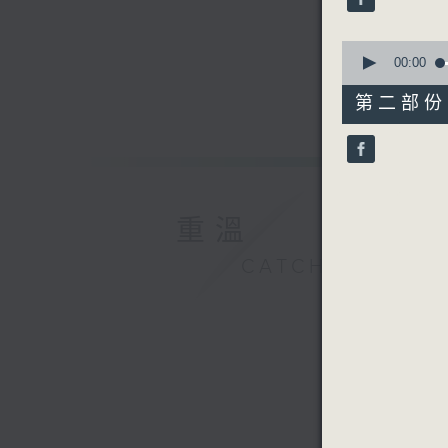
90%
0
seconds
00:00
of
55
第二部份 P
minutes,
9
seconds
90%
重溫
CATCHUP