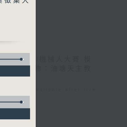
教案徵集大
育大學合辦AI機械人大賽-模
 / 香港人物：油塘天主教
奏曲》
be available after live