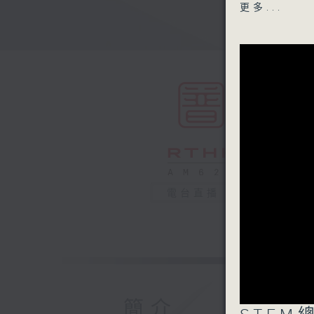
「2026
更多...
義工籌委 
中學跨學科
主任
中學新秀組
晨同學
1100-113
香港人物：
保良局百歲
主辦單位代
保良局高級
電台直播
參與活動長
黃兆祥先生
鄧少華女士
1130-120
新人類小劇
簡介
民生書院 
0