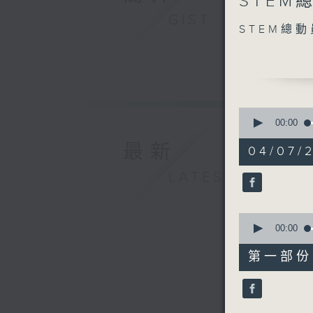
STEM
seconds
of
GIST
0
STEM總動
seconds
90%
0
seconds
00:00
of
1
最新
04/07/2
hour,
50
LATEST
minutes,
0
seconds
90%
0
seconds
00:00
of
55
第一部份 P
minutes,
0
seconds
90%