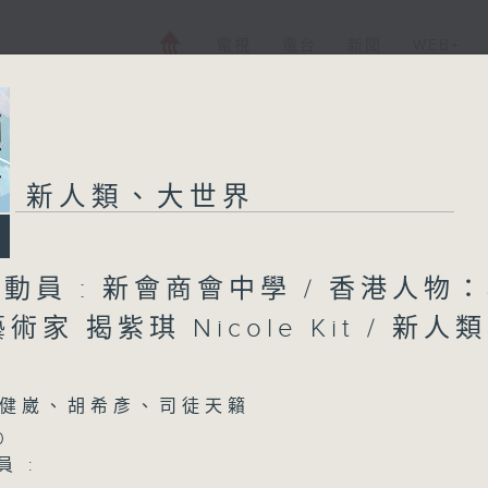
電視
電台
新聞
WEB+
新人類、大世界
總動員 : 新會商會中學 / 香港人物
家 揭紫琪 Nicole Kit / 新人
健崴、胡希彥、司徒天籟
0
員 :