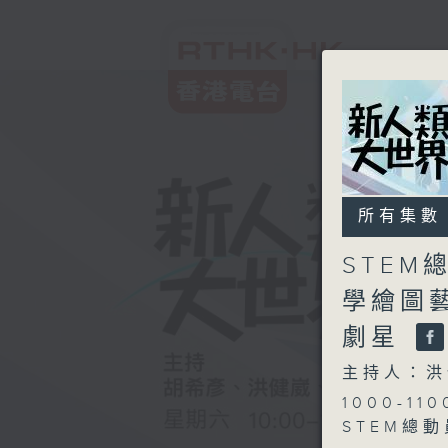
所有集數
STEM
學繪圖藝術
劇星
主持人：洪
1000-110
STEM總動