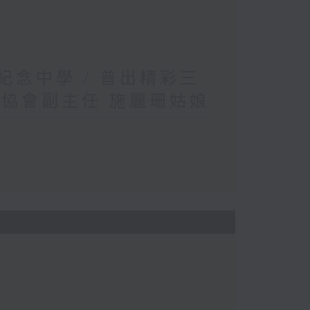
英紀念中學 / 普出精彩三
織協會副主任 施麗珊姑娘