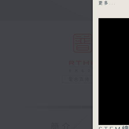
新會商會中
更多...
1100-113
香港人物：
科學繪圖藝術
1130-120
新人類小劇
恩主教書院
香港道教聯
電台直播
簡介
0