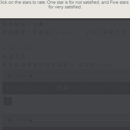
銅獎-德雅中學 陳詠欣老師
lick on the stars to rate: One star is for not satisfied, and Five stars 
for very satisfied.
1100-1130
普出精彩三十載：
歌唱導師：李嘉俊Carson - 上中下呼吸大法
1130-1200
香港人物：
馬拉松訓練應用程式創辨人 柳程健Kobe
0
seconds
00:00
of
1
01/08/2026 - 足本 Full (HKT 10:05 
hour,
50
minutes,
0
seconds
Volume
90%
0
seconds
00:00
of
55