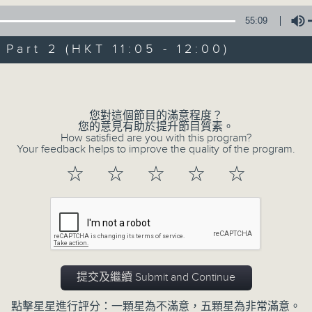
55:09
art 2 (HKT 11:05 - 12:00)
Volume
您對這個節目的滿意程度？
01/08/2026
您的意見有助於提升節目質素。
How satisfied are you with this program?
Your feedback helps to improve the quality of the program.
STEM總動員 : 2026數字人文
☆
☆
☆
☆
☆
三十載 / 香港人物：馬拉松訓練
1000-1100
STEM總動員 :
2026數字人文優秀教案徵集大賽
香港樹仁大學 彭淑敏教授
中學人文科金獎-廖寶珊紀念書院 許金英老師
提交及繼續 Submit and Continue
中學人文科金獎-德雅中學 李麗晶助校
點擊星星進行評分：一顆星為不滿意，五顆星為非常滿意。