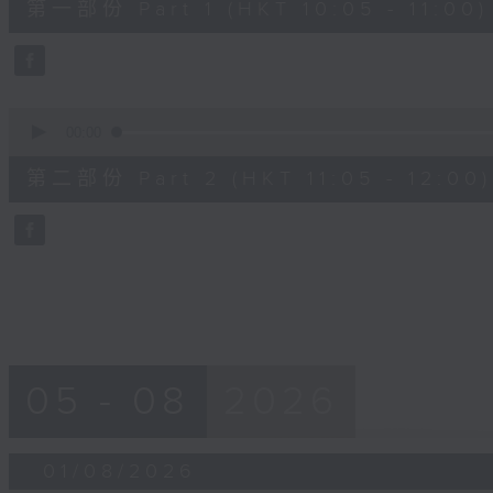
第一部份 Part 1 (HKT 10:05 - 11:00)
minutes,
10
seconds
Volume
90%
0
seconds
00:00
of
55
第二部份 Part 2 (HKT 11:05 - 12:00)
minutes,
10
seconds
Volume
90%
05 - 08
2026
01/08/2026