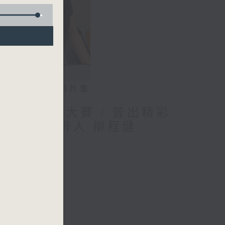
相片集
優秀教案徵集大賽 / 普出精彩
應用程式創辨人 柳程健