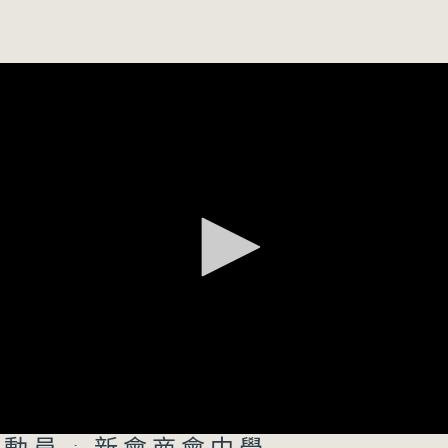
學
0
家 揭紫琪 Nicole Kit
0
星：
新人類、大世界
 楊佳琪
合會鄧顯紀念中學 聶亦彤
所有集數
您喜歡這個節目嗎?
主持人：洪健崴、胡希彥、司徒天籟
重點環節：