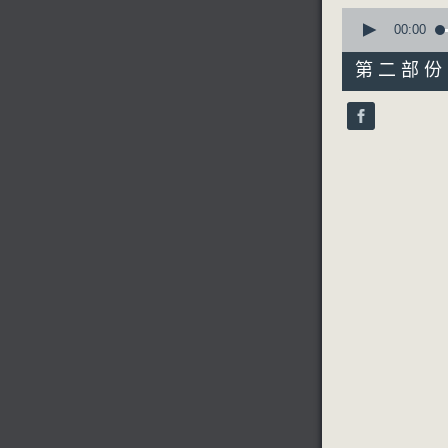
0
seconds
00:00
of
55
第二部份 P
minutes,
9
seconds
90%