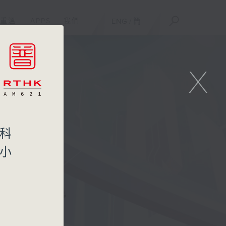
重溫
APPS
我們
ENG
/
簡
X
：科
類小