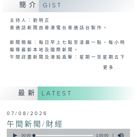
簡介
GIST
主持人：劉明正
普通話新聞由香港電台普通話台製作。
新聞簡報︰每日早上七點至淩晨一點，每小時
報導最新本地及國際新聞。
午間詳盡新聞及港股直擊︰星期一至星期五下
午一點。
更多...
晚間詳盡新聞︰星期一至星期五晚上七點三十
分。
最新
LATEST
07/08/2026
午間新聞/財經
0
seconds
00:00
1:00:00