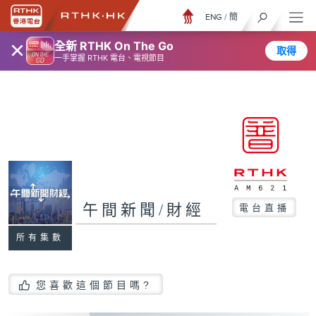
ENG
/
簡
×
全新 RTHK On The Go
取得
一手掌握 RTHK 電台、電視節目
午間新聞/財經
電台直播
所有集數
您喜歡這個節目嗎?