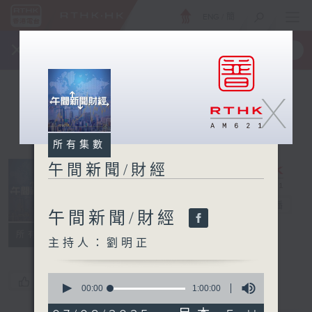
ENG
/
簡
×
全新 RTHK On The Go
取得
一手掌握 RTHK 電台、電視節目
X
所有集數
午間新聞/財經
午間新聞/財經
電台直播
午間新聞/財經
所有集數
主持人：劉明正
0
您喜歡這個節目嗎?
seconds
00:00
1:00:00
of
1