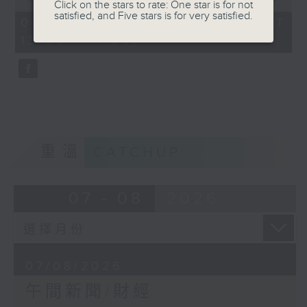
Click on the stars to rate: One star is for not
of
satisfied, and Five stars is for very satisfied.
1
07/08/2026 - 足本 Full (HKT
hour,
13:00 - 14:00)
0
seconds
重溫
CATCHUP
07 - 08
2026
07/08/2026
午間新聞/財經