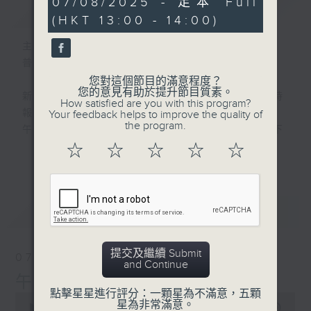
07/08/2025 - 足本 Full
簡介
GIST
hour,
(HKT 13:00 - 14:00)
0
seconds
主持人：劉明正
普通話新聞由香港電台普通話台製作。
您對這個節目的滿意程度？
您的意見有助於提升節目質素。
新聞簡報︰每日早上七點至淩晨一點，每小時
How satisfied are you with this program?
報導最新本地及國際新聞。
Your feedback helps to improve the quality of
the program.
午間詳盡新聞及港股直擊︰星期一至星期五下
午一點。
☆
☆
☆
☆
☆
更多...
晚間詳盡新聞︰星期一至星期五晚上七點三十
分。
最新
LATEST
提交及繼續 Submit
07/08/2026
and Continue
午間新聞/財經
點擊星星進行評分：一顆星為不滿意，五顆
0
星為非常滿意。
seconds
00:00
1:00:00