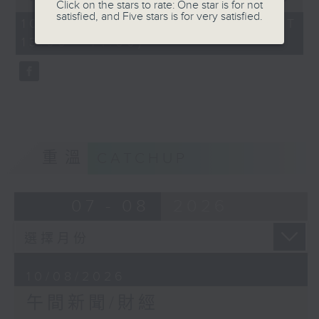
Click on the stars to rate: One star is for not
of
satisfied, and Five stars is for very satisfied.
1
10/08/2026 - 足本 Full (HKT
hour,
13:00 - 14:00)
0
seconds
重溫
CATCHUP
07 - 08
2026
10/08/2026
午間新聞/財經