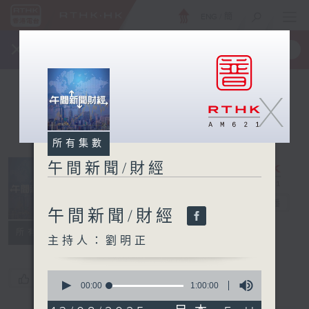
ENG
/
簡
×
全新 RTHK On The Go
取得
一手掌握 RTHK 電台、電視節目
X
所有集數
午間新聞/財經
午間新聞/財經
電台直播
午間新聞/財經
所有集數
主持人：劉明正
0
您喜歡這個節目嗎?
seconds
00:00
1:00:00
of
1