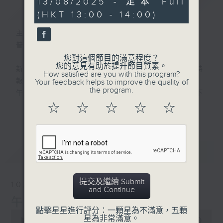
13/08/2025 - 足本 Full
簡介
GIST
hour,
(HKT 13:00 - 14:00)
0
seconds
主持人：劉明正
普通話新聞由香港電台普通話台製作。
您對這個節目的滿意程度？
您的意見有助於提升節目質素。
新聞簡報︰每日早上七點至淩晨一點，每小時
How satisfied are you with this program?
報導最新本地及國際新聞。
Your feedback helps to improve the quality of
the program.
午間詳盡新聞及港股直擊︰星期一至星期五下
午一點。
☆
☆
☆
☆
☆
更多...
晚間詳盡新聞︰星期一至星期五晚上七點三十
分。
最新
LATEST
提交及繼續 Submit
10/08/2026
and Continue
午間新聞/財經
點擊星星進行評分：一顆星為不滿意，五顆
0
星為非常滿意。
seconds
00:00
1:00:00