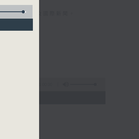
報導最新本地及國際新聞。
午一點。
分。
1:00:00
- 14:00)