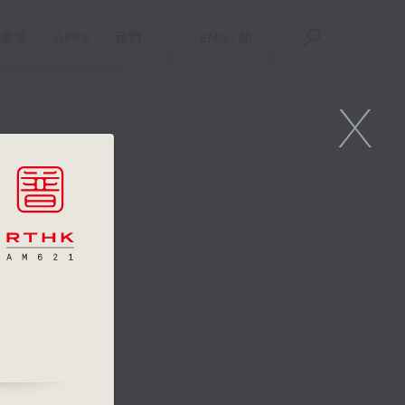
重溫
APPS
我們
ENG
/
簡
X