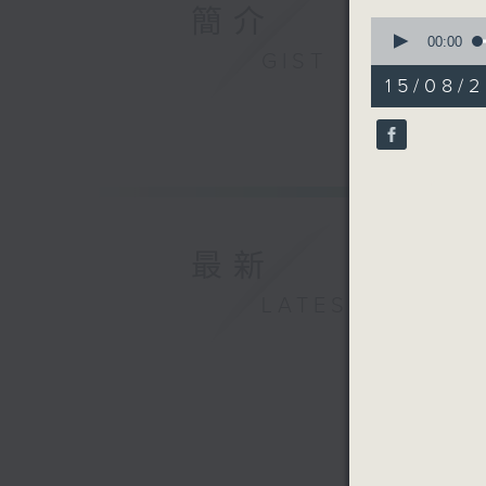
簡介
0
seconds
00:00
GIST
of
1
15/08/2
hour,
0
seconds
90%
最新
LATEST