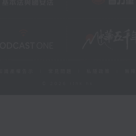
知識產權告示
|
常見問題
|
私隱政策
|
無
© 2026 rthk.hk