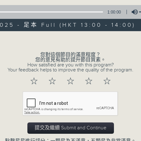
1:00:00
新聞簡報︰每日早上七點至淩晨一點，每小時
午間詳盡新聞及港股直擊︰星期一至星期五下
025 - 足本 Full (HKT 13:00 - 14:00)
晚間詳盡新聞︰星期一至星期五晚上七點三十
Volume
您對這個節目的滿意程度？
06/08/2026
您的意見有助於提升節目質素。
How satisfied are you with this program?
Your feedback helps to improve the quality of the program.
午間新聞/財經
☆
☆
☆
☆
☆
0
seconds
00:00
of
1
06/08/2026 - 足本 Full (HKT 13:00 
hour,
0
seconds
Volume
90%
提交及繼續 Submit and Continue