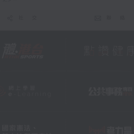
社 交
聯 絡