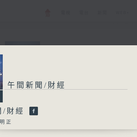
電視
電台
新聞
WEB+
午間新聞/財經
所有集數
午間新聞/財經
您喜歡這個節目嗎?
聞/財經
明正
主持人：劉明正
普通話新聞由香港電台普通話台製作。