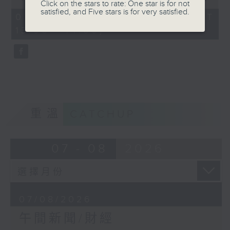
Click on the stars to rate: One star is for not
of
satisfied, and Five stars is for very satisfied.
1
07/08/2026 - 足本 Full (HKT
hour,
13:00 - 14:00)
0
seconds
重溫
CATCHUP
07 - 08
2026
07/08/2026
午間新聞/財經