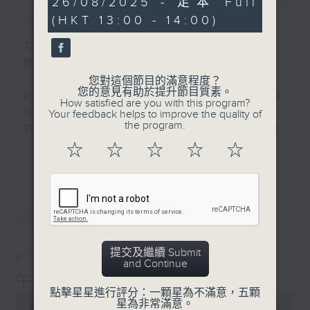
26/08/2025 - 足本 Full
簡介
GIST
seconds
(HKT 13:00 - 14:00)
主持人：劉明正
普通話新聞由香港電台普通話台製作。
您對這個節目的滿意程度？
您的意見有助於提升節目質素。
新聞簡報︰每日早上七點至淩晨一點，每小時
How satisfied are you with this program?
報導最新本地及國際新聞。
Your feedback helps to improve the quality of
the program.
午間詳盡新聞及港股直擊︰星期一至星期五下
午一點。
☆
☆
☆
☆
☆
更多...
晚間詳盡新聞︰星期一至星期五晚上七點三十
分。
最新
LATEST
提交及繼續 Submit
07/08/2026
and Continue
午間新聞/財經
點擊星星進行評分：一顆星為不滿意，五顆
0
星為非常滿意。
seconds
00:00
1:00:00