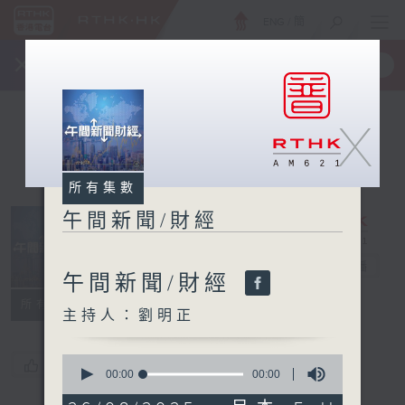
ENG
/
簡
×
全新 RTHK On The Go
取得
一手掌握 RTHK 電台、電視節目
X
所有集數
午間新聞/財經
午間新聞/財經
電台直播
午間新聞/財經
所有集數
主持人：劉明正
0
您喜歡這個節目嗎?
seconds
00:00
00:00
of
0