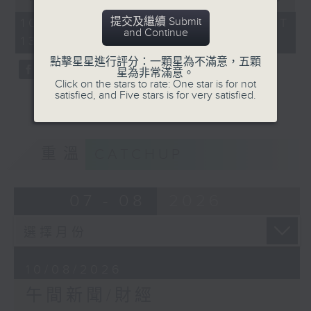
of
1
提交及繼續 Submit
10/08/2026 - 足本 Full (HKT
hour,
and Continue
13:00 - 14:00)
0
seconds
點擊星星進行評分：一顆星為不滿意，五顆
星為非常滿意。
Click on the stars to rate: One star is for not
satisfied, and Five stars is for very satisfied.
重溫
CATCHUP
07 - 08
2026
10/08/2026
午間新聞/財經