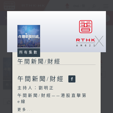
ENG
/
簡
×
全新 RTHK On The Go
取得
一手掌握 RTHK 電台、電視節目
X
所有集數
午間新聞/財經
午間新聞/財經
電台直播
午間新聞/財經
所有集數
主持人：劉明正
午間新聞/財經——港股直擊第
e線
您喜歡這個節目嗎?
1:30pm：亨達財富管理董事
更多...