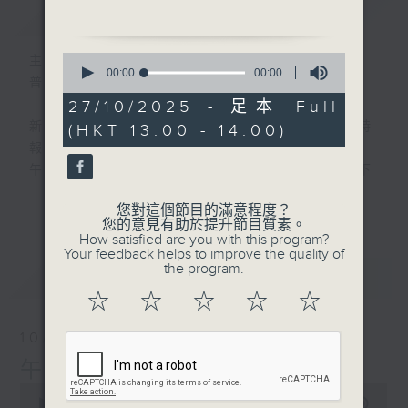
總經理 姚浩然
簡介
GIST
0
主持人：劉明正
seconds
00:00
00:00
普通話新聞由香港電台普通話台製作。
of
0
27/10/2025 - 足本 Full
seconds
新聞簡報︰每日早上七點至淩晨一點，每小時
(HKT 13:00 - 14:00)
報導最新本地及國際新聞。
午間詳盡新聞及港股直擊︰星期一至星期五下
午一點。
更多...
您對這個節目的滿意程度？
晚間詳盡新聞︰星期一至星期五晚上七點三十
您的意見有助於提升節目質素。
分。
How satisfied are you with this program?
Your feedback helps to improve the quality of
the program.
最新
LATEST
☆
☆
☆
☆
☆
10/08/2026
午間新聞/財經
0
seconds
00:00
1:00:00