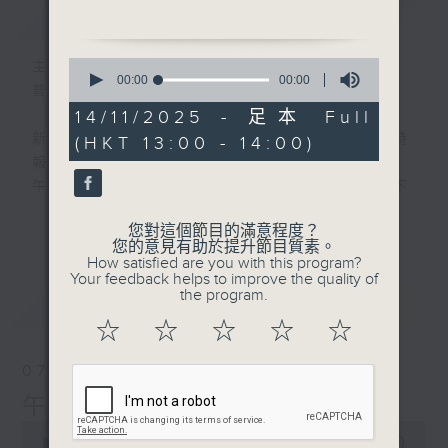
軒 Jasper
簡介
GIST
0
主持人：劉明正
seconds
00:00
00:00
普通話新聞由香港電台普通話台製作。
of
0
14/11/2025 - 足本 Full
seconds
新聞簡報︰每日早上七點至淩晨一點，每小時
(HKT 13:00 - 14:00)
報導最新本地及國際新聞。
午間詳盡新聞及港股直擊︰星期一至星期五下
午一點。
更多...
您對這個節目的滿意程度？
晚間詳盡新聞︰星期一至星期五晚上七點三十
您的意見有助於提升節目質素。
分。
How satisfied are you with this program?
Your feedback helps to improve the quality of
the program.
最新
LATEST
☆
☆
☆
☆
☆
07/08/2026
午間新聞/財經
0
seconds
00:00
1:00:00