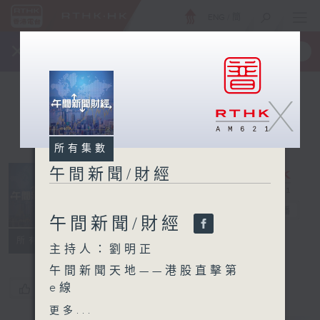
ENG
/
簡
×
全新 RTHK On The Go
取得
一手掌握 RTHK 電台、電視節目
X
所有集數
午間新聞/財經
午間新聞/財經
電台直播
午間新聞/財經
所有集數
主持人：劉明正
午間新聞天地——港股直擊第
e線
您喜歡這個節目嗎?
1:30pm：資深投資導師 吳子
更多...