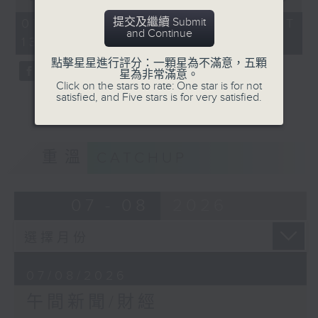
of
1
提交及繼續 Submit
07/08/2026 - 足本 Full (HKT
hour,
and Continue
13:00 - 14:00)
0
seconds
點擊星星進行評分：一顆星為不滿意，五顆
星為非常滿意。
Click on the stars to rate: One star is for not
satisfied, and Five stars is for very satisfied.
重溫
CATCHUP
07 - 08
2026
07/08/2026
午間新聞/財經