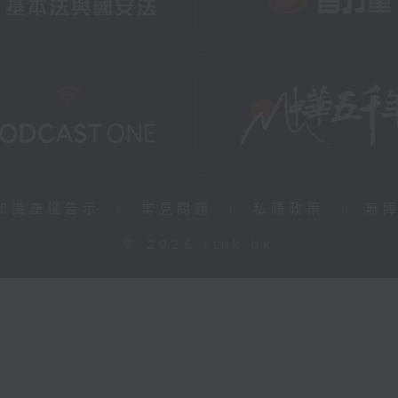
知識產權告示
|
常見問題
|
私隱政策
|
無
© 2026 rthk.hk