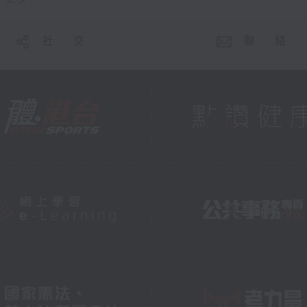
社 交
聯 絡