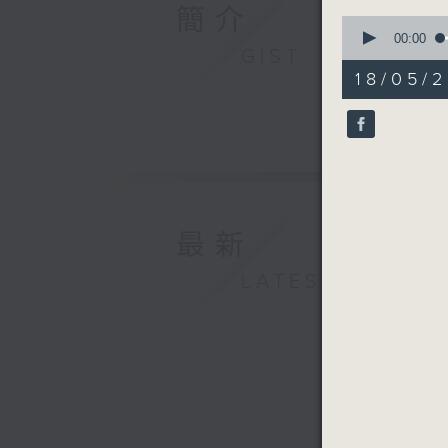
簡介
0
seconds
00:00
GIST
of
1
18/05/2
hour,
0
seconds
90%
最新
LATEST