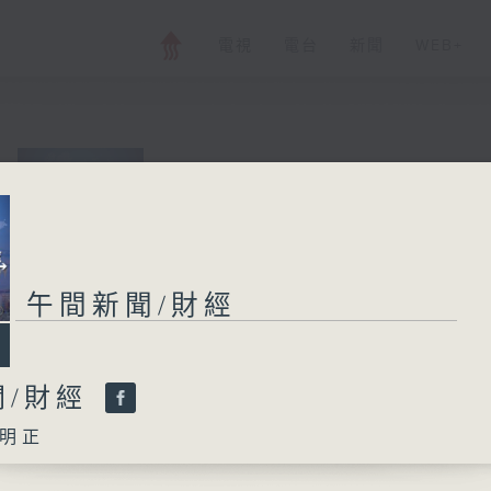
電視
電台
新聞
WEB+
午間新聞/財經
所有集數
午間新聞/財經
您喜歡這個節目嗎?
聞/財經
明正
主持人：劉明正
普通話新聞由香港電台普通話台製作。