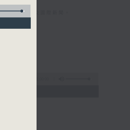
報導最新本地及國際新聞。
午一點。
分。
1:00:00
- 14:00)