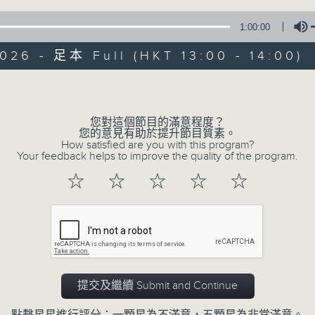
1:00:00
新聞簡報︰每日早上七點至淩晨一點，每小時
午間詳盡新聞及港股直擊︰星期一至星期五下
026 - 足本 Full (HKT 13:00 - 14:00)
晚間詳盡新聞︰星期一至星期五晚上七點三十
Volume
您對這個節目的滿意程度？
07/08/2026
您的意見有助於提升節目質素。
How satisfied are you with this program?
Your feedback helps to improve the quality of the program.
午間新聞/財經
☆
☆
☆
☆
☆
0
seconds
00:00
of
1
07/08/2026 - 足本 Full (HKT 13:00 
hour,
0
seconds
Volume
90%
提交及繼續 Submit and Continue