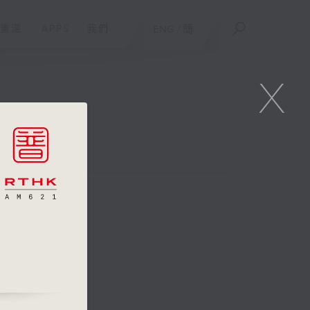
重溫
APPS
我們
ENG
/
簡
X