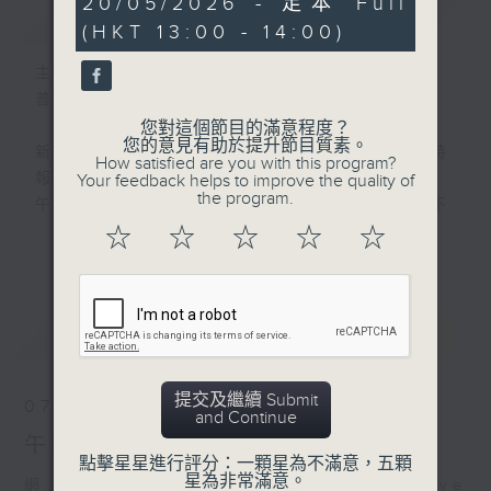
20/05/2026 - 足本 Full
簡介
GIST
hour,
(HKT 13:00 - 14:00)
0
seconds
主持人：劉明正
普通話新聞由香港電台普通話台製作。
您對這個節目的滿意程度？
您的意見有助於提升節目質素。
新聞簡報︰每日早上七點至淩晨一點，每小時
How satisfied are you with this program?
報導最新本地及國際新聞。
Your feedback helps to improve the quality of
the program.
午間詳盡新聞及港股直擊︰星期一至星期五下
午一點。
☆
☆
☆
☆
☆
更多...
晚間詳盡新聞︰星期一至星期五晚上七點三十
分。
最新
LATEST
提交及繼續 Submit
07/08/2026
and Continue
午間新聞/財經
點擊星星進行評分：一顆星為不滿意，五顆
星為非常滿意。
網上直播完畢稍後提供節目重溫。 Archive