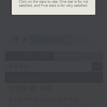
Click on the stars to rate: One star is for not
will be available after live webcast
satisfied, and Five stars is for very satisfied.
重溫
CATCHUP
07 - 08
2026
07/08/2026
午間新聞/財經
網上直播完畢稍後提供節目重溫。
Archive will be available after