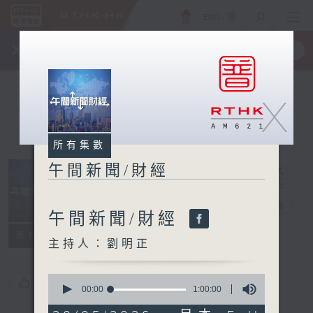
ENG
/
簡
×
全新 RTHK On The Go
取得
一手掌握 RTHK 電台、電視節目
X
所有集數
午間新聞/財經
午間新聞/財經
電台直播
午間新聞/財經
所有集數
主持人：劉明正
0
您喜歡這個節目嗎?
seconds
00:00
1:00:00
of
1