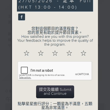
27/05/2026 - 足本 Full
簡介
GIST
hour,
(HKT 13:00 - 14:00)
0
seconds
主持人：劉明正
普通話新聞由香港電台普通話台製作。
您對這個節目的滿意程度？
您的意見有助於提升節目質素。
新聞簡報︰每日早上七點至淩晨一點，每小時
How satisfied are you with this program?
報導最新本地及國際新聞。
Your feedback helps to improve the quality of
the program.
午間詳盡新聞及港股直擊︰星期一至星期五下
午一點。
☆
☆
☆
☆
☆
更多...
晚間詳盡新聞︰星期一至星期五晚上七點三十
分。
最新
LATEST
提交及繼續 Submit
06/08/2026
and Continue
午間新聞/財經
點擊星星進行評分：一顆星為不滿意，五顆
0
星為非常滿意。
seconds
00:00
1:00:00