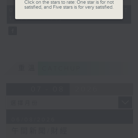
Click on the stars to rate: One star is for not
of
satisfied, and Five stars is for very satisfied.
1
06/08/2026 - 足本 Full (HKT
hour,
13:00 - 14:00)
0
seconds
重溫
CATCHUP
07 - 08
2026
06/08/2026
午間新聞/財經