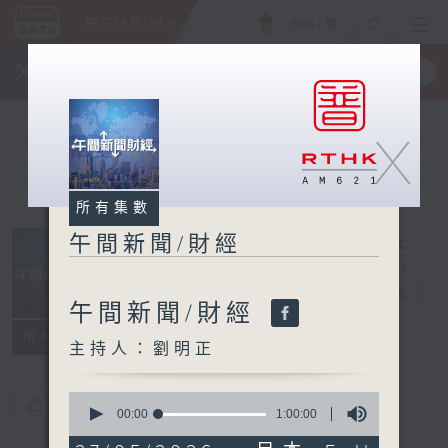
ENG
/
簡
×
全新 RTHK On The Go
取得
一手掌握 RTHK 電台、電視節目
X
所有集數
午間新聞/財經
午間新聞/財經
電台直播
午間新聞/財經
所有集數
主持人：劉明正
0
您喜歡這個節目嗎?
seconds
00:00
1:00:00
of
1