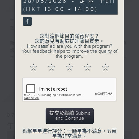
28/05/2026 - 足本 Full
簡介
GIST
seconds
(HKT 13:00 - 14:00)
主持人：劉明正
普通話新聞由香港電台普通話台製作。
您對這個節目的滿意程度？
您的意見有助於提升節目質素。
新聞簡報︰每日早上七點至淩晨一點，每小時
How satisfied are you with this program?
報導最新本地及國際新聞。
Your feedback helps to improve the quality of
the program.
午間詳盡新聞及港股直擊︰星期一至星期五下
午一點。
☆
☆
☆
☆
☆
更多...
晚間詳盡新聞︰星期一至星期五晚上七點三十
分。
最新
LATEST
提交及繼續 Submit
07/08/2026
and Continue
午間新聞/財經
點擊星星進行評分：一顆星為不滿意，五顆
0
星為非常滿意。
seconds
00:00
1:00:00