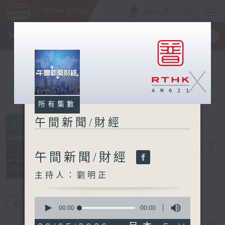
ENG
/
簡
×
全新 RTHK On The Go
取得
一手掌握 RTHK 電台、電視節目
X
所有集數
午間新聞/財經
午間新聞/財經
電台直播
午間新聞/財經
所有集數
主持人：劉明正
0
您喜歡這個節目嗎?
seconds
00:00
00:00
of
0