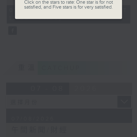
Click on the stars to rate: One star is for not
of
satisfied, and Five stars is for very satisfied.
1
07/08/2026 - 足本 Full (HKT
hour,
13:00 - 14:00)
0
seconds
重溫
CATCHUP
07 - 08
2026
07/08/2026
午間新聞/財經