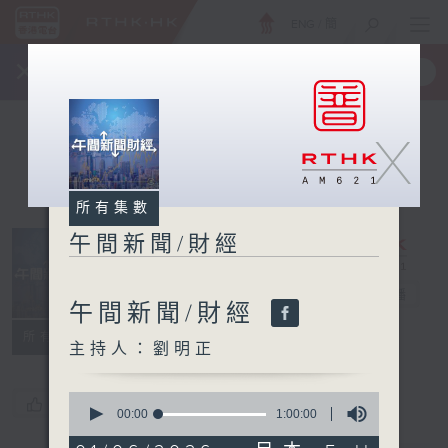
ENG
/
簡
×
全新 RTHK On The Go
取得
一手掌握 RTHK 電台、電視節目
X
所有集數
午間新聞/財經
午間新聞/財經
電台直播
午間新聞/財經
所有集數
主持人：劉明正
0
您喜歡這個節目嗎?
seconds
00:00
1:00:00
of
1