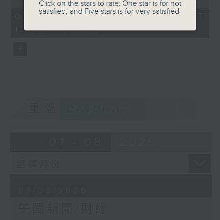
Click on the stars to rate: One star is for not
of
satisfied, and Five stars is for very satisfied.
1
07/08/2026 - 足本 Full (HKT
hour,
13:00 - 14:00)
0
seconds
重溫
CATCHUP
07 - 08
2026
07/08/2026
午間新聞/財經