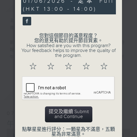
01/06/2026 - 足本 Full
簡介
GIST
hour,
(HKT 13:00 - 14:00)
0
seconds
主持人：劉明正
普通話新聞由香港電台普通話台製作。
您對這個節目的滿意程度？
您的意見有助於提升節目質素。
新聞簡報︰每日早上七點至淩晨一點，每小時
How satisfied are you with this program?
報導最新本地及國際新聞。
Your feedback helps to improve the quality of
the program.
午間詳盡新聞及港股直擊︰星期一至星期五下
午一點。
☆
☆
☆
☆
☆
更多...
晚間詳盡新聞︰星期一至星期五晚上七點三十
分。
最新
LATEST
提交及繼續 Submit
07/08/2026
and Continue
午間新聞/財經
點擊星星進行評分：一顆星為不滿意，五顆
0
星為非常滿意。
seconds
00:00
1:00:00