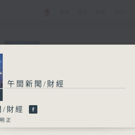
電視
電台
新聞
WEB+
午間新聞/財經
所有集數
午間新聞/財經
您喜歡這個節目嗎?
聞/財經
明正
主持人：劉明正
普通話新聞由香港電台普通話台製作。