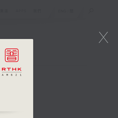
重溫
APPS
我們
ENG
/
簡
X