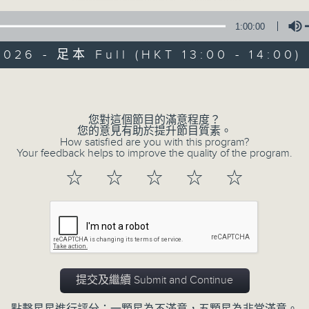
1:00:00
新聞簡報︰每日早上七點至淩晨一點，每小時
午間詳盡新聞及港股直擊︰星期一至星期五下
026 - 足本 Full (HKT 13:00 - 14:00)
晚間詳盡新聞︰星期一至星期五晚上七點三十
Volume
您對這個節目的滿意程度？
07/08/2026
您的意見有助於提升節目質素。
How satisfied are you with this program?
Your feedback helps to improve the quality of the program.
午間新聞/財經
☆
☆
☆
☆
☆
0
seconds
00:00
of
1
07/08/2026 - 足本 Full (HKT 13:00 
hour,
0
seconds
Volume
90%
提交及繼續 Submit and Continue