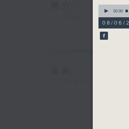
簡介
0
seconds
00:00
GIST
of
1
08/06/2
hour,
0
seconds
90%
最新
LATEST