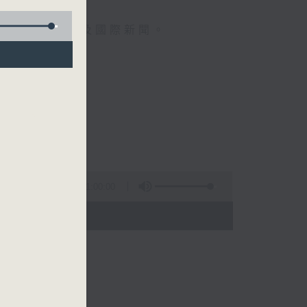
報導最新本地及國際新聞。
午一點。
分。
1:00:00
- 14:00)