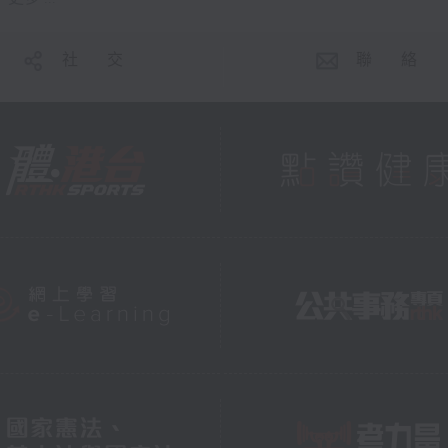
社 交
聯 絡