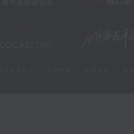
知識產權告示
|
常見問題
|
私隱政策
|
無
© 2026 rthk.hk