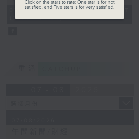
Click on the stars to rate: One star is for not
of
satisfied, and Five stars is for very satisfied.
1
07/08/2026 - 足本 Full (HKT
hour,
13:00 - 14:00)
0
seconds
重溫
CATCHUP
07 - 08
2026
07/08/2026
午間新聞/財經