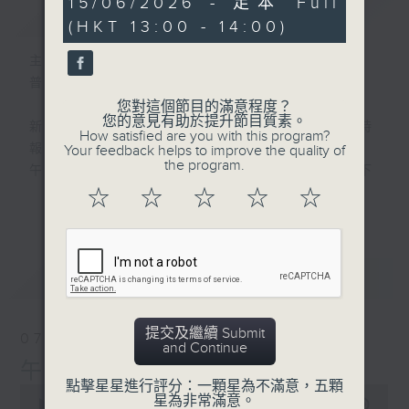
15/06/2026 - 足本 Full
簡介
GIST
hour,
(HKT 13:00 - 14:00)
0
seconds
主持人：劉明正
普通話新聞由香港電台普通話台製作。
您對這個節目的滿意程度？
您的意見有助於提升節目質素。
新聞簡報︰每日早上七點至淩晨一點，每小時
How satisfied are you with this program?
報導最新本地及國際新聞。
Your feedback helps to improve the quality of
the program.
午間詳盡新聞及港股直擊︰星期一至星期五下
午一點。
☆
☆
☆
☆
☆
更多...
晚間詳盡新聞︰星期一至星期五晚上七點三十
分。
最新
LATEST
提交及繼續 Submit
07/08/2026
and Continue
午間新聞/財經
點擊星星進行評分：一顆星為不滿意，五顆
0
星為非常滿意。
seconds
00:00
1:00:00