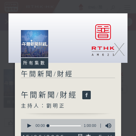
ENG
/
簡
×
全新 RTHK On The Go
取得
一手掌握 RTHK 電台、電視節目
X
所有集數
午間新聞/財經
午間新聞/財經
電台直播
午間新聞/財經
所有集數
主持人：劉明正
0
您喜歡這個節目嗎?
seconds
00:00
1:00:00
of
1