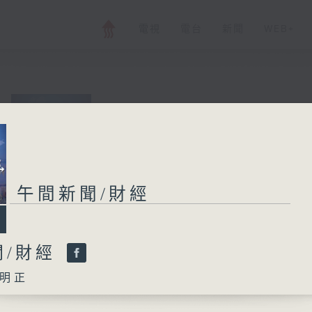
電視
電台
新聞
WEB+
午間新聞/財經
所有集數
午間新聞/財經
您喜歡這個節目嗎?
聞/財經
明正
主持人：劉明正
普通話新聞由香港電台普通話台製作。