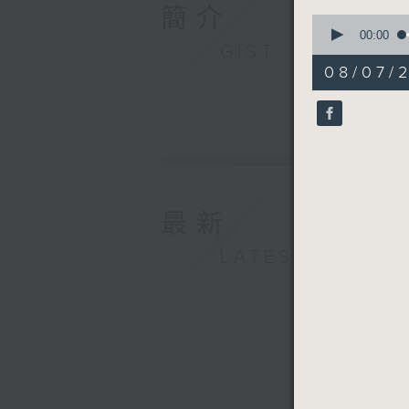
簡介
0
seconds
00:00
GIST
of
1
08/07/2
hour,
0
seconds
90%
最新
LATEST