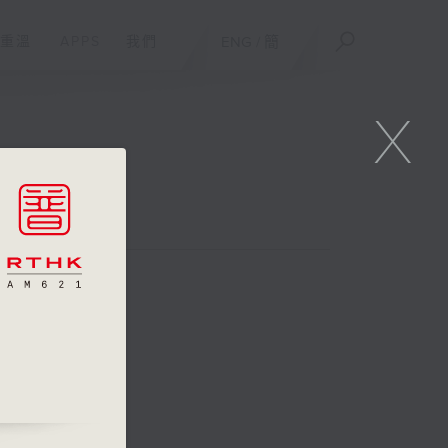
重溫
APPS
我們
ENG
/
簡
X