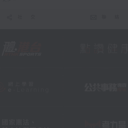
社 交
聯 絡