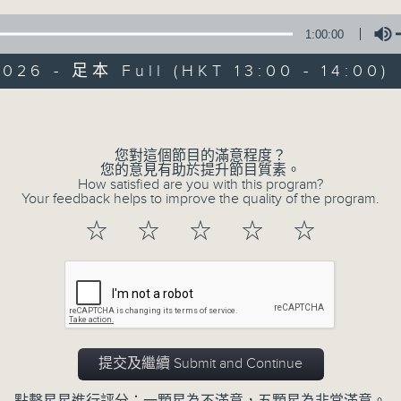
1:00:00
新聞簡報︰每日早上七點至淩晨一點，每小時
午間詳盡新聞及港股直擊︰星期一至星期五下
026 - 足本 Full (HKT 13:00 - 14:00)
晚間詳盡新聞︰星期一至星期五晚上七點三十
Volume
您對這個節目的滿意程度？
07/08/2026
您的意見有助於提升節目質素。
How satisfied are you with this program?
Your feedback helps to improve the quality of the program.
午間新聞/財經
☆
☆
☆
☆
☆
0
seconds
00:00
of
1
07/08/2026 - 足本 Full (HKT 13:00 
hour,
0
seconds
Volume
90%
提交及繼續 Submit and Continue