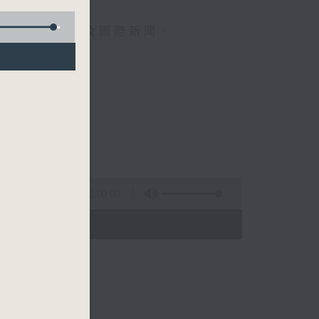
報導最新本地及國際新聞。
午一點。
分。
1:00:00
- 14:00)