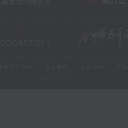
知識產權告示
|
常見問題
|
私隱政策
|
無
© 2026 rthk.hk