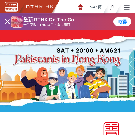
ENG
/
簡
×
全新 RTHK On The Go
取得
一手掌握 RTHK 電台、電視節目