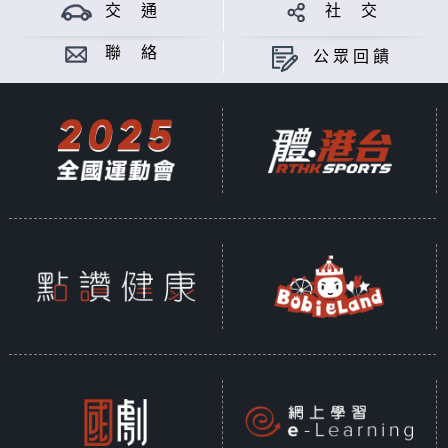
交 通
社 交
聯 絡
公眾回饋