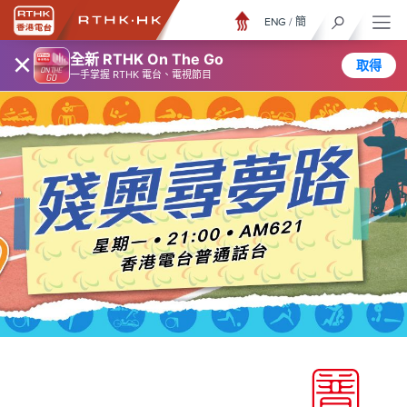
ENG
/
簡
×
全新 RTHK On The Go
取得
一手掌握 RTHK 電台、電視節目