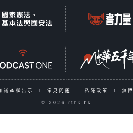
知識產權告示
|
常見問題
|
私隱政策
|
無
© 2026 rthk.hk