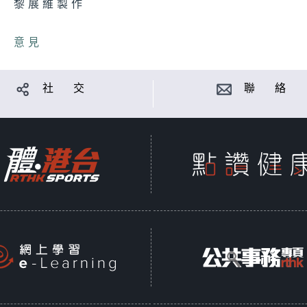
黎展維製作
意見
社 交
聯 絡