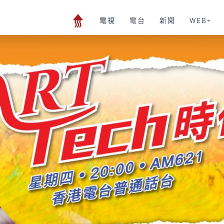
電視
電台
新聞
WEB+