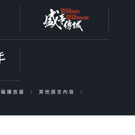
障礙播放器
|
其他語言內容
|