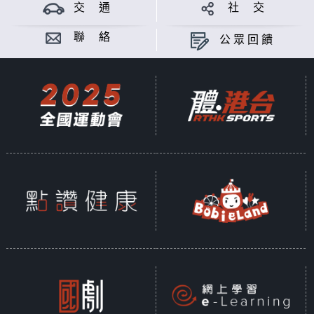
交 通
社 交
意見
聯 絡
公眾回饋