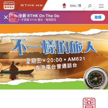
ENG
/
簡
×
全新 RTHK On The Go
取得
一手掌握 RTHK 電台、電視節目