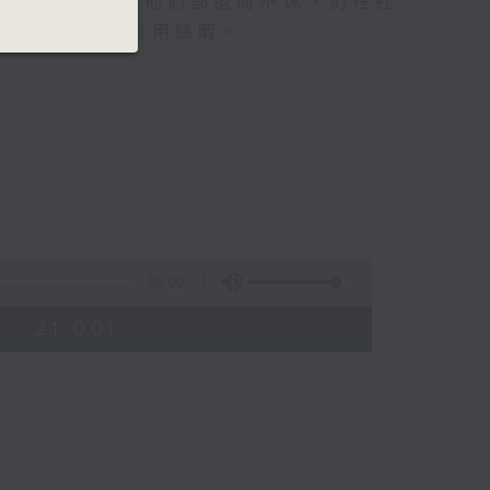
都年逾60歲，他們都退而不休，仍在社
都要思考如何善用餘暇。
55:00
 - 21:00)