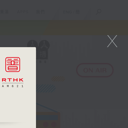
重溫
APPS
我們
ENG
/
簡
X