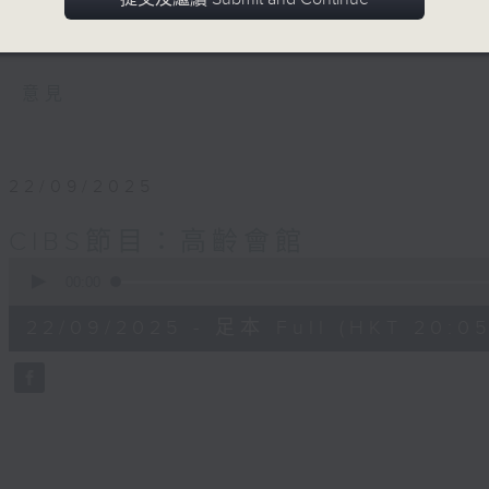
人生階段的開始。我們節目邀請的13位嘉賓，
會各個領域默默耕耘。社會日趨高齡化，我們
意見
22/09/2025
CIBS節目：高齡會館
0
seconds
00:00
of
55
22/09/2025 - 足本 Full (HKT 20:05
minutes,
0
seconds
Volume
90%