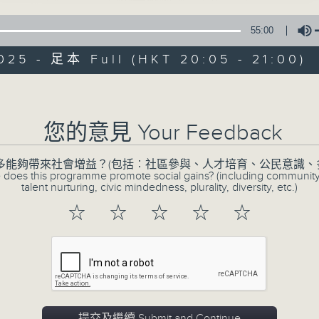
55:00
025 - 足本 Full (HKT 20:05 - 21:00)
Volume
您的意見 Your Feedback
CIBS節目：高齡
多能夠帶來社會增益？(包括︰社區參與、人才培育、公民意識、
特備網頁
FACEBOOK
所有集數
 does this programme promote social gains? (including communit
talent nurturing, civic mindedness, plurality, diversity, etc.)
☆
☆
☆
☆
☆
您喜歡這個節目嗎?
現代人愈來愈長壽，曾有政府官員表示：現代人
據統計本港2024年60歲或以上人口將超過2
提交及繼續 Submit and Continue