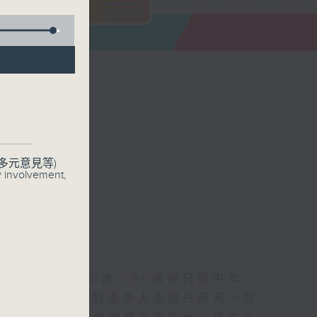
會館
多元意見等)
聯絡
y involvement,
平均年齡120歲，60歲都只算中年。
1%。所以60歲對很多人來說只是另一個