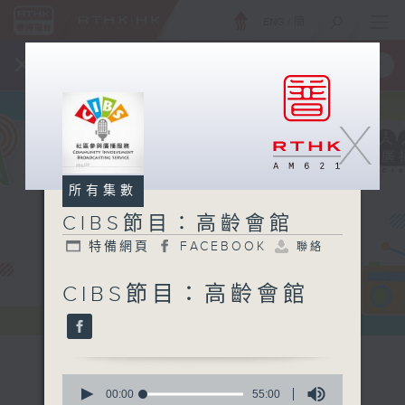
ENG
/
簡
×
全新 RTHK On The Go
取得
一手掌握 RTHK 電台、電視節目
X
所有集數
CIBS節目：高齡會館
特備網頁
FACEBOOK
聯絡
CIBS節目：高齡會館
0
seconds
00:00
55:00