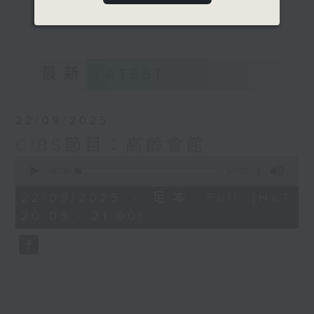
個領域默默耕耘。社會日趨高齡化，我們都要
更多...
思考如何善用餘暇。
意見
最新
LATEST
22/09/2025
CIBS節目：高齡會館
0
seconds
00:00
55:00
of
55
22/09/2025 - 足本 Full (HKT
minutes,
20:05 - 21:00)
0
seconds