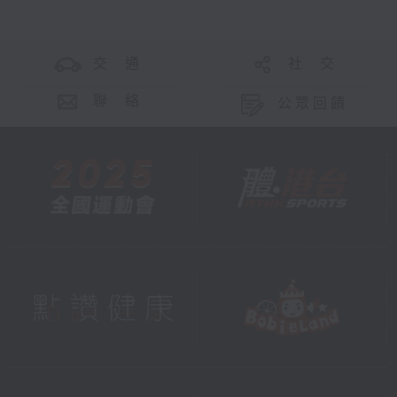
交 通
社 交
聯 絡
公眾回饋