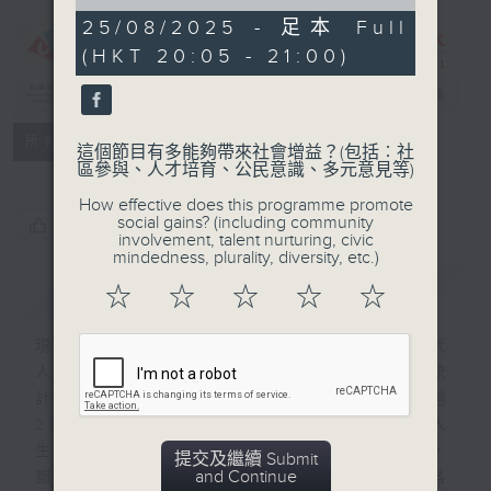
of
55
25/08/2025 - 足本 Full
minutes,
(HKT 20:05 - 21:00)
0
CIBS節目：高
seconds
齡會館
電台直播
特備網頁
FACEBOOK
聯絡
所有集數
這個節目有多能夠帶來社會增益？(包括︰社
區參與、人才培育、公民意識、多元意見等)
How effective does this programme promote
social gains? (including community
您喜歡這個節目嗎?
involvement, talent nurturing, civic
mindedness, plurality, diversity, etc.)
簡介
GIST
☆
☆
☆
☆
☆
現代人愈來愈長壽，曾有政府官員表示：現代
人平均年齡120歲，60歲都只算中年。據統
計本港2024年60歲或以上人口將超過
21%。所以60歲對很多人來說只是另一個人
生階段的開始。我們節目邀請的13位嘉賓，
提交及繼續 Submit
and Continue
都年逾60歲，他們都退而不休，仍在社會各