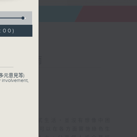
:00)
續生活指南
聯絡
多元意見等)
y involvement,
續、環保的方式生活，並沒有想像中困
加調整選擇，就可以在各方面實施綠色生