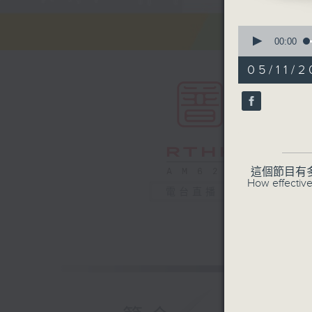
0
seconds
00:00
of
55
05/11/
minutes,
0
seconds
90%
這個節目有
How effective
電台直播