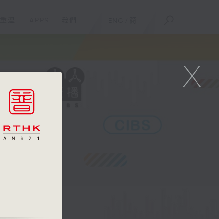
重溫
APPS
我們
ENG
/
簡
X