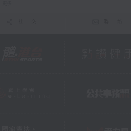
更多 ...
社 交
聯 絡