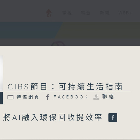
電視
電台
新聞
WEB+
CIBS節目：可持續生活指南
聯絡
特備網頁
FACEBOOK
：將AI融入環保回收提效率