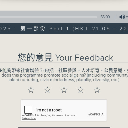
55:00
2025 - 第一部份 Part 1 (HKT 21:05 - 22
Volume
CIBS節目：可持
您的意見 Your Feedback
特備網頁
FACEBOOK
所有集數
多能夠帶來社會增益？(包括︰社區參與、人才培育、公民意識、
 does this programme promote social gains? (including communit
talent nurturing, civic mindedness, plurality, diversity, etc.)
☆
☆
☆
☆
☆
您喜歡這個節目嗎?
愛護環境、珍惜資源、節能減碳，其實以永
難，尤其在資源豐富、便利的時代，只要善