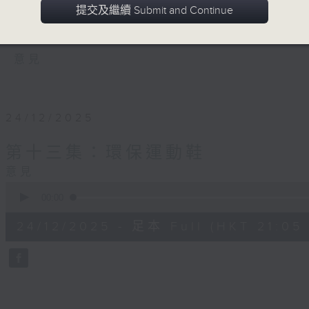
活，為環境出一分力。本節目請來不同於環
提交及繼續 Submit and Continue
歷，向大眾推動環保意識。
意見
24/12/2025
第十三集：環保運動鞋
意見
0
seconds
00:00
of
54
24/12/2025 - 足本 Full (HKT 21:05 
minutes,
59
seconds
Volume
90%