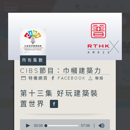
ENG
/
簡
×
全新 RTHK On The Go
取得
一手掌握 RTHK 電台、電視節目
X
所有集數
CIBS節目：巾幗建築力
特備網頁
FACEBOOK
聯絡
第十三集 好玩建築裝
置世界
0
seconds
00:00
57:06