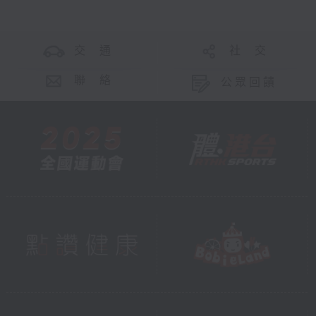
交 通
社 交
聯 絡
公眾回饋