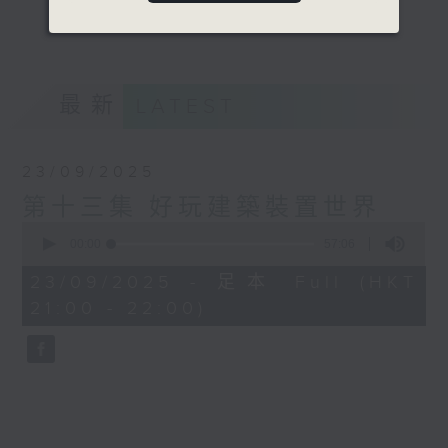
除了紅磚構建，還有不同的多面體，尋找香港
更多...
城市建築的巾幗身影。
意見
最新
LATEST
23/09/2025
第十三集 好玩建築裝置世界
0
seconds
00:00
57:06
of
57
23/09/2025 - 足本 Full (HKT
minutes,
21:00 - 22:00)
6
seconds