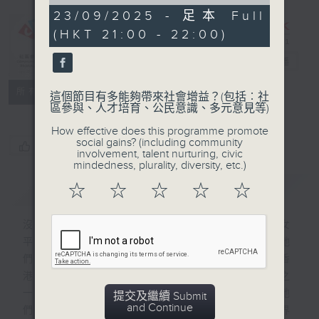
of
57
23/09/2025 - 足本 Full
minutes,
(HKT 21:00 - 22:00)
6
CIBS節目：巾
seconds
幗建築力
電台直播
特備網頁
FACEBOOK
聯絡
所有集數
這個節目有多能夠帶來社會增益？(包括︰社
區參與、人才培育、公民意識、多元意見等)
How effective does this programme promote
social gains? (including community
您喜歡這個節目嗎?
involvement, talent nurturing, civic
mindedness, plurality, diversity, etc.)
簡介
GIST
☆
☆
☆
☆
☆
沒有女建築師只有建築師，所以沒興趣說男女
平權。本節目請來13位在香港建築世界的她
們，輕鬆暢談現今瞬息萬變的香港建築情。香
港建築師學會由最初沒有女性至今天佔三分之
一是女性。 一連13集捕捉業界不同崗位的她
提交及繼續 Submit
and Continue
們在香港的建築故事，嘉賓更會分享建築世界