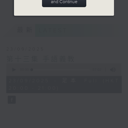
and Continue
世代對談中，我們能獲得希望和勇氣，更從容
更多...
地面對自己的老年。
意見
最新
LATEST
23/09/2025
第十三集 手語義教
0
seconds
00:00
57:02
of
57
23/09/2025 - 足本 Full (HKT
minutes,
20:00 - 21:00)
2
seconds