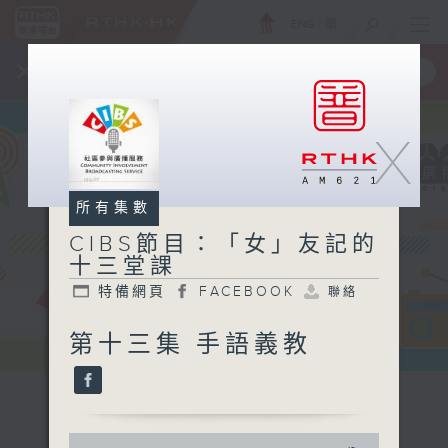
ENG
/
簡
×
全新 RTHK On The Go
取得
一手掌握 RTHK 電台、電視節目
X
所有集數
CIBS節目：「女」友記的
十三堂課
特備網頁
FACEBOOK
聯絡
第十三集 手語義教
0