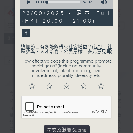
seconds
00:00
57:02
of
CIBS節目：
57
23/09/2025 - 足本 Full
minutes,
「女」友記的十
(HKT 20:00 - 21:00)
2
三堂課
電台直播
seconds
特備網頁
FACEBOOK
聯絡
所有集數
這個節目有多能夠帶來社會增益？(包括︰社
區參與、人才培育、公民意識、多元意見等)
您喜歡這個節目嗎?
How effective does this programme promote
social gains? (including community
involvement, talent nurturing, civic
mindedness, plurality, diversity, etc.)
簡介
GIST
☆
☆
☆
☆
☆
高齡一族的聲音常被社會忽略，尤其是熟齡婦
女，但其實她們的智慧能為年輕人帶來不少啟
發。隨著年齡增長，她們見證時代變遷，經歷
變化和挑戰，學懂應對人生難題，培養出生活
哲學，提煉出豐富智慧。本節目訪問13位熟
齡女士，借13種興趣，上13堂課。期望在跨
提交及繼續 Submit