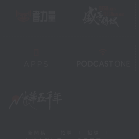
新聞稿
|
招聘
|
招標
|