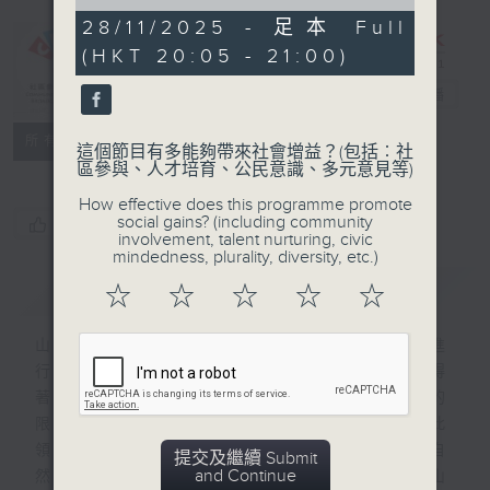
of
0
28/11/2025 - 足本 Full
seconds
(HKT 20:05 - 21:00)
CIBS節目：山
林軼事
電台直播
特備網頁
FACEBOOK
所有集數
這個節目有多能夠帶來社會增益？(包括︰社
區參與、人才培育、公民意識、多元意見等)
How effective does this programme promote
social gains? (including community
您喜歡這個節目嗎?
involvement, talent nurturing, civic
mindedness, plurality, diversity, etc.)
簡介
GIST
☆
☆
☆
☆
☆
山林是一個具有魅力的空間，人們可以在此進
行各種活動，不同人走進山林，便會有不同得
著和體會。有人用最基本的步伐，克服地形的
限制，挑戰自我；有人在山間鍛鍊耐力，藉此
領略人生；更有人把山林化身為餐廳，享用自
提交及繼續 Submit
and Continue
然與美食交織的味道。本節目會發掘13個山