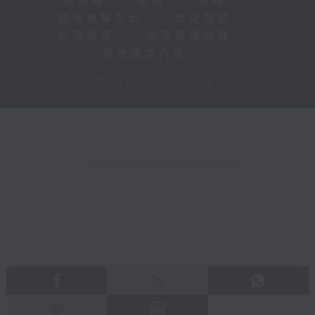
新聞稿
|
招聘
|
招標
|
知識產權告示
|
常見問題
|
私隱政策
|
無障礙播放器
|
其他語言內容
|
© 2026 rthk.hk