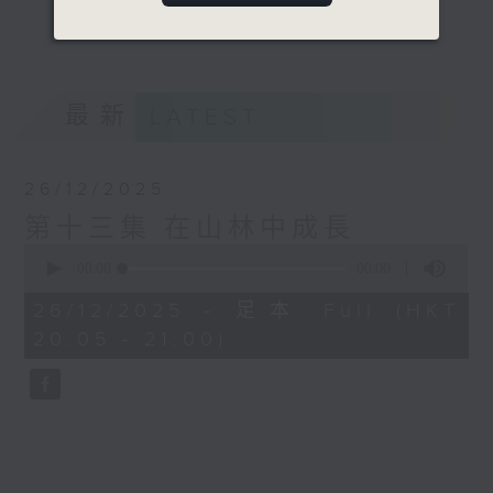
的故事、軼事，看看他們如何連接山野，思考
更多...
「山」對香港人的意義。
意見
最新
LATEST
26/12/2025
第十三集 在山林中成長
0
seconds
00:00
00:00
of
0
26/12/2025 - 足本 Full (HKT
seconds
20:05 - 21:00)