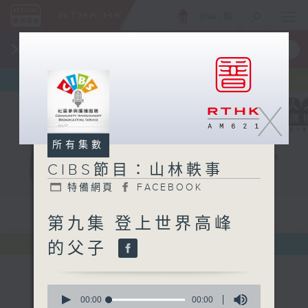
ENG
/
簡
×
全新 RTHK On The Go
取得
一手掌握 RTHK 電台、電視節目
X
所有集數
CIBS節目：山林軼事
特備網頁
FACEBOOK
第九集 登上世界高峰
的父子
0
seconds
00:00
00:00